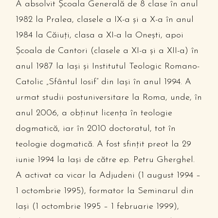
A absolvit Şcoala Generală de 8 clase în anul
1982 la Pralea, clasele a IX-a şi a X-a în anul
1984 la Căiuţi, clasa a XI-a la Oneşti, apoi
Şcoala de Cantori (clasele a XI-a şi a XII-a) în
anul 1987 la Iaşi şi Institutul Teologic Romano-
Catolic „Sfântul Iosif” din Iaşi în anul 1994. A
urmat studii postuniversitare la Roma, unde, în
anul 2006, a obţinut licenţa în teologie
dogmatică, iar în 2010 doctoratul, tot în
teologie dogmatică. A fost sfinţit preot la 29
iunie 1994 la Iaşi de către ep. Petru Gherghel.
A activat ca vicar la Adjudeni (1 august 1994 –
1 octombrie 1995), formator la Seminarul din
Iaşi (1 octombrie 1995 – 1 februarie 1999),