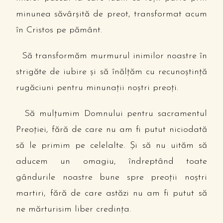
minunea săvârşită de preot, transformat acum
în Cristos pe pământ.
Să transformăm murmurul inimilor noastre în
strigăte de iubire şi să înălţăm cu recunoştinţă
rugăciuni pentru minunaţii noştri preoţi.
Să mulţumim Domnului pentru sacramentul
Preoţiei, fără de care nu am fi putut niciodată
să le primim pe celelalte. Şi să nu uităm să
aducem un omagiu, îndreptând toate
gândurile noastre bune spre preoţii noştri
martiri, fără de care astăzi nu am fi putut să
ne mărturisim liber credinţa.