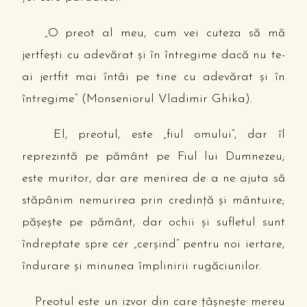
„O preot al meu, cum vei cuteza să mă
jertfeşti cu adevărat şi în întregime dacă nu te-
ai jertfit mai întâi pe tine cu adevărat şi în
întregime” (Monseniorul Vladimir Ghika).
El, preotul, este „fiul omului”, dar îl
reprezintă pe pământ pe Fiul lui Dumnezeu;
este muritor, dar are menirea de a ne ajuta să
stăpânim nemurirea prin credinţă şi mântuire;
păşeşte pe pământ, dar ochii şi sufletul sunt
îndreptate spre cer „cerşind” pentru noi iertare,
îndurare şi minunea împlinirii rugăciunilor.
Preotul este un izvor din care ţâşneşte mereu