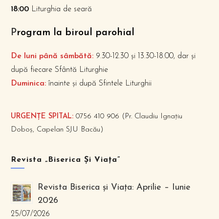
18:00
Liturghia de seară
P
rogram la biroul parohial
De luni până sâmbătă:
9.30-12.30 și 13.30-18.00, dar și
după fiecare Sfântă Liturghie
Duminica:
înainte și după Sfintele Liturghii
URGENȚE SPITAL:
0756 410 906 (Pr. Claudiu Ignațiu
Doboș, Capelan SJU Bacău)
Revista „Biserica Și Viața”
Revista Biserica și Viața: Aprilie – Iunie
2026
25/07/2026