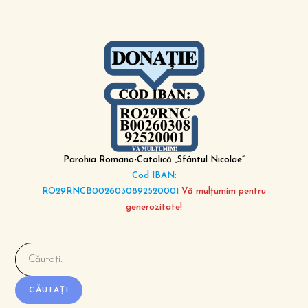
Parohia Romano-Catolică „Sfântul Nicolae”
Cod IBAN:
RO29RNCB0026030892520001
Vă mulțumim pentru
generozitate!
CĂUTAȚI