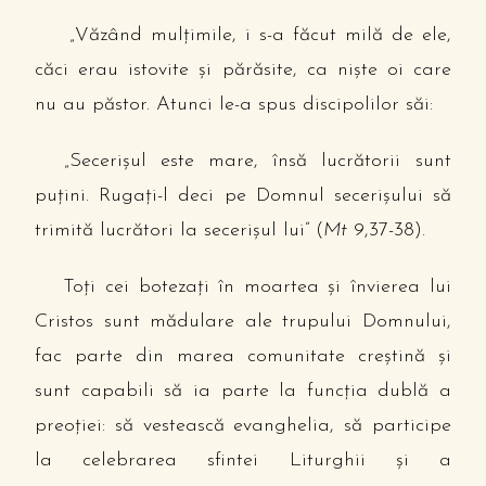
„Văzând mulţimile, i s-a făcut milă de ele,
căci erau istovite şi părăsite, ca nişte oi care
nu au păstor. Atunci le-a spus discipolilor săi:
„Secerişul este mare, însă lucrătorii sunt
puţini. Rugaţi-l deci pe Domnul secerişului să
trimită lucrători la secerişul lui” (
Mt
9,37-38).
Toţi cei botezaţi în moartea şi învierea lui
Cristos sunt mădulare ale trupului Domnului,
fac parte din marea comunitate creştină şi
sunt capabili să ia parte la funcţia dublă a
preoţiei: să vestească evanghelia, să participe
la celebrarea sfintei Liturghii şi a