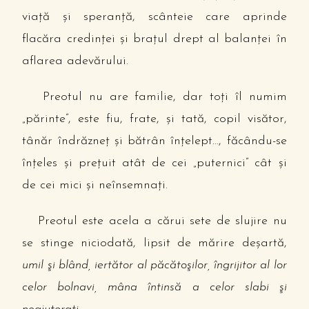
viaţă şi speranţă, scânteie care aprinde
flacăra credinţei şi braţul drept al balanţei în
aflarea adevărului.
Preotul nu are familie, dar toţi îl numim
„părinte”, este fiu, frate, şi tată, copil visător,
tânăr îndrăzneţ şi bătrân înţelept…, făcându-se
înţeles şi preţuit atât de cei „puternici” cât şi
de cei mici şi neînsemnaţi.
Preotul este acela a cărui sete de slujire nu
se stinge niciodată, lipsit de mărire deşartă,
umil şi blând, iertător al păcătoşilor, îngrijitor al lor
celor bolnavi, mâna întinsă a celor slabi şi