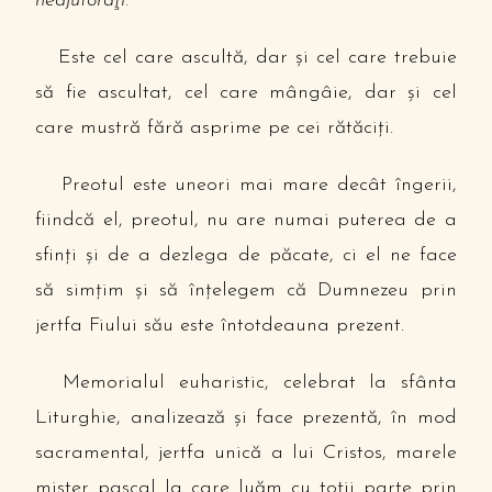
neajutoraţi.
Este cel care ascultă, dar şi cel care trebuie
să fie ascultat, cel care mângâie, dar şi cel
care mustră fără asprime pe cei rătăciţi.
Preotul este uneori mai mare decât îngerii,
fiindcă el, preotul, nu are numai puterea de a
sfinţi şi de a dezlega de păcate, ci el ne face
să simţim şi să înţelegem că Dumnezeu prin
jertfa Fiului său este întotdeauna prezent.
Memorialul euharistic, celebrat la sfânta
Liturghie, analizează şi face prezentă, în mod
sacramental, jertfa unică a lui Cristos, marele
mister pascal la care luăm cu toţii parte prin