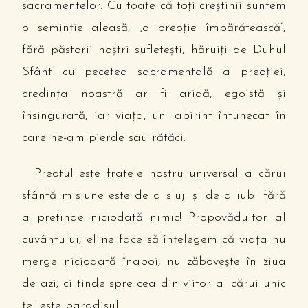
sacramentelor. Cu toate că toţi creştinii suntem
o seminţie aleasă, „o preoţie împărătească”,
fără păstorii noştri sufleteşti, hăruiţi de Duhul
Sfânt cu pecetea sacramentală a preoţiei,
credinţa noastră ar fi aridă, egoistă şi
însingurată, iar viaţa, un labirint întunecat în
care ne-am pierde sau rătăci.
Preotul este fratele nostru universal a cărui
sfântă misiune este de a sluji şi de a iubi fără
a pretinde niciodată nimic! Propovăduitor al
cuvântului, el ne face să înţelegem că viaţa nu
merge niciodată înapoi, nu zăboveşte în ziua
de azi, ci tinde spre cea din viitor al cărui unic
ţel este paradisul.