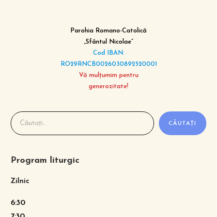
Parohia Romano-Catolică
„Sfântul Nicolae”
Cod IBAN:
RO29RNCB0026030892520001
Vă mulțumim pentru
generozitate!
CĂUTAȚI
Program liturgic
Zilnic
6:30
7:30