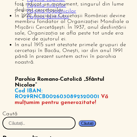
fost ridicat un monument, singurul din lume
Pagina tinerilor
dedicat cercetaşilor.
Pagina logodnicilor
În 1922 Asociaţia Cercetaşii României devine
Pagina familiilor
membru fondator al Organizaţiei Mondiale a
Mişcării Cercetăşeşti. În 1937, anul desfiinţării
sale, Organizaţia se afla peste tot unde era
nevoie de ajutorul ei.
In anul 1915 sunt atestate primele grupuri de
cercetași în Bacău, Onești, iar din anul 1991
până în prezent suntem activi în parohia
noastră.
Parohia Romano-Catolică „Sfântul
Nicolae”
Cod IBAN:
RO29RNCB0026030892520001
Vă
mulțumim pentru generozitate!
Caută
Căutați