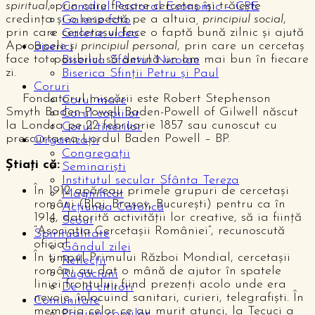
spiritual
, prin care fiecare cercetaș își trăiește
Consiliul Pastoral Economic – CPE
credința și o respectă pe a altuia
, principiul social
,
Galerie foto
prin care cercetașul face o faptă bună zilnic și ajută
Galerie video
Aproapele
și principiul personal
, prin care un cercetaș
Biserici
face tot posibilul să devină un om mai bun în fiecare
Biserica Sfântul Nicolae
zi.
Biserica Sfinții Petru și Paul
Coruri
Fondatorul mișcării este Robert Stephenson
Corul mare
Smyth Baden-Powell Baden-Powell of Gilwell născut
Corul copiilor
la Londra pe 22 februarie 1857 sau cunoscut cu
Corul tinerilor
prescurtarea Lordul Baden Powell – BP.
Organizații
Congregații
Știați că:
Seminariști
Institutul secular Sfânta Tereza
În 1912 apăreau primele grupuri de cercetaşi
Magnificat
români (Blaj, Braşov, Bucureşti) pentru ca în
Acțiunea Catolică
1914, datorită activităţii lor creative, să ia fiinţă
Scout
“Asociaţia Cercetaşii României”, recunoscută
Spiritualitate
oficial.
Gândul zilei
În timpul Primului Război Mondial, cercetaşii
Reflecții
români au dat o mână de ajutor în spatele
Rugăciuni
liniei frontului, fiind prezenţi acolo unde era
De la cititori
nevoie, înlocuind sanitari, curieri, telegrafişti. În
Comunitate
memoria celor ce au murit atunci, la Tecuci a
Pagina copiilor