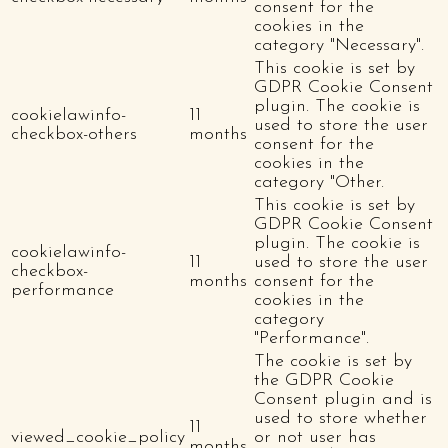
consent for the
cookies in the
category "Necessary".
This cookie is set by
GDPR Cookie Consent
plugin. The cookie is
cookielawinfo-
11
used to store the user
checkbox-others
months
consent for the
cookies in the
category "Other.
This cookie is set by
GDPR Cookie Consent
plugin. The cookie is
cookielawinfo-
11
used to store the user
checkbox-
months
consent for the
performance
cookies in the
category
"Performance".
The cookie is set by
the GDPR Cookie
Consent plugin and is
used to store whether
11
viewed_cookie_policy
or not user has
months