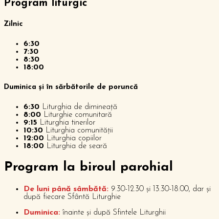
Program liturgic
Zilnic
6:30
7:30
8:30
18:00
Duminica și în sărbătorile de poruncă
6:30
Liturghia de dimineață
8:00
Liturghie comunitară
9:15
Liturghia tinerilor
10:30
Liturghia comunității
12:00
Liturghia copiilor
18:00
Liturghia de seară
P
rogram la biroul parohial
De luni până sâmbătă:
9.30-12.30 și 13.30-18.00, dar și
după fiecare Sfântă Liturghie
Duminica:
înainte și după Sfintele Liturghii