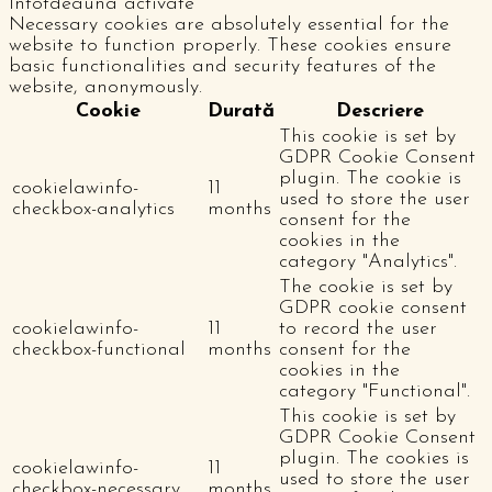
Întotdeauna activate
Necessary cookies are absolutely essential for the
website to function properly. These cookies ensure
basic functionalities and security features of the
website, anonymously.
Cookie
Durată
Descriere
This cookie is set by
GDPR Cookie Consent
plugin. The cookie is
cookielawinfo-
11
used to store the user
checkbox-analytics
months
consent for the
cookies in the
category "Analytics".
The cookie is set by
GDPR cookie consent
cookielawinfo-
11
to record the user
checkbox-functional
months
consent for the
cookies in the
category "Functional".
This cookie is set by
GDPR Cookie Consent
plugin. The cookies is
cookielawinfo-
11
used to store the user
checkbox-necessary
months