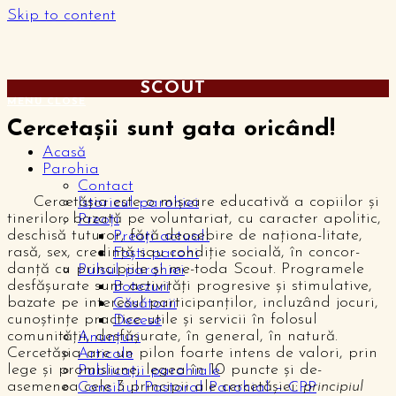
Skip to content
SCOUT
MENU
CLOSE
Cercetașii sunt gata oricând!
Acasă
Parohia
Contact
Cercetăşia este o mişcare educativă a copiilor şi
Istoricul parohiei
tinerilor, bazată pe voluntariat, cu caracter apolitic,
Preoți
deschisă tuturor, fără deosebire de naţiona-litate,
Preoți actuali
rasă, sex, credinţă sau condiţie socială, în concor-
Foști parohi
danţă cu principiile şi me-toda Scout. Programele
Pulsul parohiei
desfăşurate sunt activităţi progresive şi stimulative,
Botezuri
bazate pe interesul participanţilor, incluzând jocuri,
Căsătorii
cunoştinţe practice utile şi servicii în folosul
Decese
comunităţii, desfăşurate, în general, în natură.
Anunțuri
Cercetășia are un pilon foarte intens de valori, prin
Articole
lege și promisiune, legea în 10 puncte și de-
Publicații parohiale
asemenea cele 3 principii ale cercetășiei:
principiul
Consiliul Pastoral Parohial – CPP