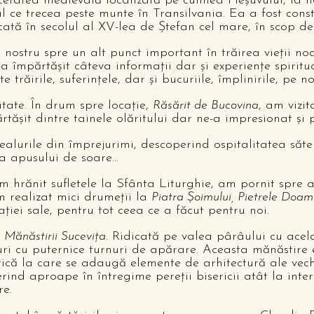
tatea medievală localizată pe culmea Pleșuvului, la no
 ce trecea peste munte în Transilvania. Ea a fost const
ificată în secolul al XV-lea de Ștefan cel mare, în scop d
stru spre un alt punct important în trăirea vieții noas
-a împărtășit câteva informații dar și experiențe spirit
trăirile, suferințele, dar și bucuriile, împlinirile, pe n
ate. În drum spre locație,
Răsărit de Bucovina
, am vizi
ășit dintre tainele olăritului dar ne-a impresionat și 
lurile din împrejurimi, descoperind ospitalitatea sătenil
țea apusului de soare…
hrănit sufletele la Sfânta Liturghie, am pornit spre a
m realizat mici drumeții la
Piatra Șoimului, Pietrele Doam
iei sale, pentru tot ceea ce a făcut pentru noi.
a
Mănăstirii Sucevița
. Ridicată pe valea pârâului cu ace
lțuri cu puternice turnuri de apărare. Aceasta mănăstire
ică la care se adaugă elemente de arhitectură ale vechi
erind aproape în întregime pereții bisericii atât la int
re.