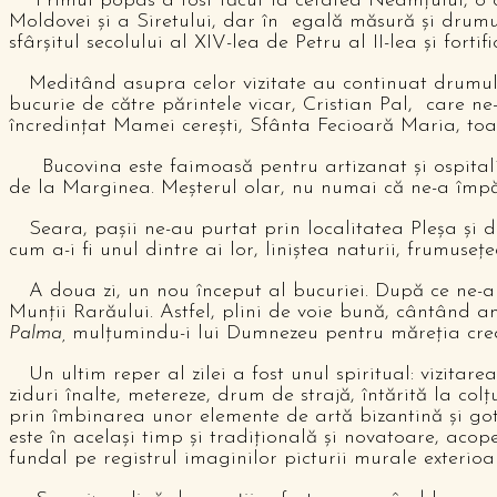
Primul popas a fost făcut la cetatea Neamțului, o ce
Moldovei și a Siretului, dar în egală măsură și drumul
sfârșitul secolului al XIV-lea de Petru al II-lea și fort
Meditând asupra celor vizitate au continuat drumul no
bucurie de către părintele vicar, Cristian Pal, care ne
încredințat Mamei cerești, Sfânta Fecioară Maria, toate 
Bucovina este faimoasă pentru artizanat și ospitalit
de la Marginea. Meșterul olar, nu numai că ne-a împărt
Seara, pașii ne-au purtat prin localitatea Pleșa și dea
cum a-i fi unul dintre ai lor, liniștea naturii, frumuse
A doua zi, un nou început al bucuriei. După ce ne-am 
Munții Rarăului. Astfel, plini de voie bună, cântând a
Palma,
mulțumindu-i lui Dumnezeu pentru măreția creaț
Un ultim reper al zilei a fost unul spiritual: vizitare
ziduri înalte, metereze, drum de strajă, întărită la co
prin îmbinarea unor elemente de artă bizantină și got
este în același timp și tradițională și novatoare, acop
fundal pe registrul imaginilor picturii murale exterioa