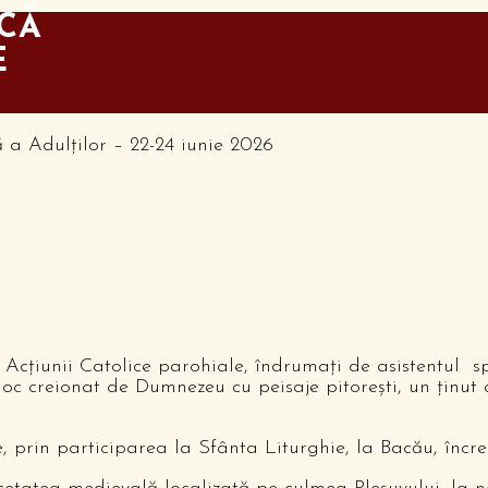
CĂ
E
cțiunii Catolice parohiale, îndrumați de asistentul spi
c creionat de Dumnezeu cu peisaje pitorești, un ținut cu
 prin participarea la Sfânta Liturghie, la Bacău, încred