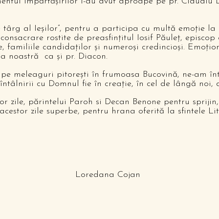
tul împărtășirilor i-au avut aproape pe pr. Claudiu D
 târg al Ieșilor”, pentru a participa cu multă emoție la
nsacrare rostite de preasfințitul Iosif Păuleț, episcop d
e, familiile candidaților și numeroși credincioși. Emoți
ea noastră ca și pr. Diacon.
 pe meleaguri pitorești în frumoasa Bucovină, ne-am înt
ntâlnirii cu Domnul fie în creație, în cel de lângă noi, 
e, părintelui Paroh si Decan Benone pentru sprijin, î
 acestor zile superbe, pentru hrana oferită la sfintele 
 Cojan