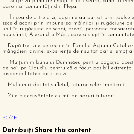
Surpriza plină de emoții a fost seara, când la momen
paroh al comunității din Pleșa.
În cea de-a treia zi, pașii ne-au purtat prin „dulcele
zece diaconi prin impunerea mâinilor și rugăciune de co
unit în rugăciune episcopi, preoți, persoane consacrat
nou sfințit, Alexandru Mârț, care a slujit în comunitat
După trei zile petrecute în Familia Acțiunii Catolice
mângâieri divine, experiențe de neuitat dar și emoția î
Mulțumim bunului Dumnezeu pentru bogația acestor zil
de noi, pr. Claudiu pentru că a făcut posibil existența
disponibilitatea de zi cu zi.
Mulțumiri din tot sufletul, tuturor celor implicați.
Zile binecuvântate cu mii de haruri tuturor!
Loredana
POZE
Distribuiți
Share this content