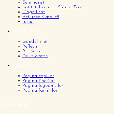
Seminariști
Institutul secular Sfânta Tereza
Magnificat
Acțiunea Catolică
Scout
SPIRITUALITATE
Gândul zilei
Reflecții
Rugăciuni
De la cititori
COMUNITATE
Pagina copiilor
Pagina tinerilor
Pagina logodnicilor
Pagina familiilor
MENU
CLOSE