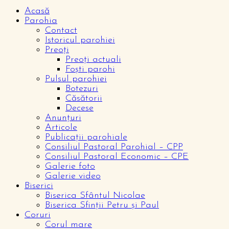
Acasă
Parohia
Contact
Istoricul parohiei
Preoți
Preoți actuali
Foști parohi
Pulsul parohiei
Botezuri
Căsătorii
Decese
Anunțuri
Articole
Publicații parohiale
Consiliul Pastoral Parohial – CPP
Consiliul Pastoral Economic – CPE
Galerie foto
Galerie video
Biserici
Biserica Sfântul Nicolae
Biserica Sfinții Petru și Paul
Coruri
Corul mare