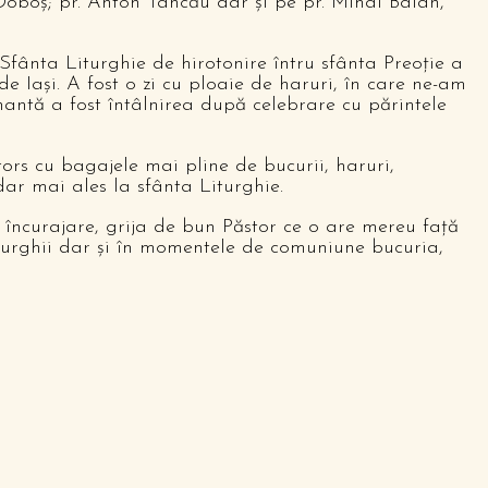
oboș; pr. Anton Tancău dar și pe pr. Mihai Balan,
 Sfânta Liturghie de hirotonire întru sfânta Preoție a
e Iași. A fost o zi cu ploaie de haruri, în care ne-am
onantă a fost întâlnirea după celebrare cu părintele
ors cu bagajele mai pline de bucurii, haruri,
dar mai ales la sfânta Liturghie.
ncurajare, grija de bun Păstor ce o are mereu față
Liturghii dar și în momentele de comuniune bucuria,