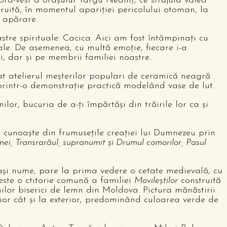
rd-vest a orașului Târgu Neamț, ce străjuia valea
ruită, în momentul apariției pericolului otoman, la
e apărare.
tre spirituale: Cacica. Aici am fost întâmpinați cu
uale. De asemenea, cu multă emoție, fiecare i-a
oi, dar și pe membrii familiei noastre.
tat atelierul meșterilor populari de ceramică neagră
printr-o demonstrație practică modelând vase de lut.
or, bucuria de a-ți împărtăși din trăirile lor ca și
 cunoaște din frumusețile creației lui Dumnezeu prin
nei, Transrarăul, supranumit și Drumul comorilor, Pasul
lași nume, pare la prima vedere o cetate medievală, cu
 este o ctitorie comună a familiei
Movileștilor
construită
lor biserici de lemn din Moldova. Pictura mănăstirii
erior cât și la exterior, predominând culoarea verde de