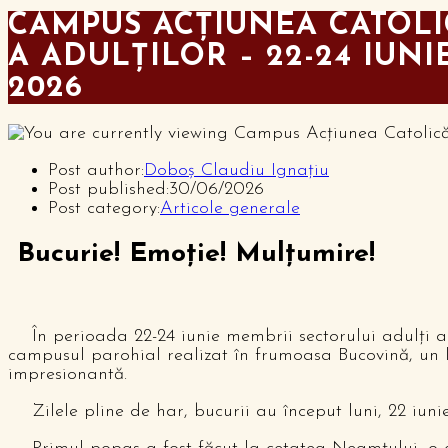
CAMPUS ACȚIUNEA CATOLI
A ADULȚILOR – 22-24 IUNI
2026
Post author:
Doboș Claudiu Ignațiu
Post published:
30/06/2026
Post category:
Articole generale
Bucurie! Emoție! Mulțumire!
În perioada 22-24 iunie membrii sectorului adulți a A
campusul parohial realizat în frumoasa Bucovină, un lo
impresionantă.
Zilele pline de har, bucurii au început luni, 22 iunie,