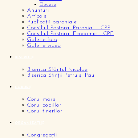
Decese
Anunțuri
Articole
Publicații parohiale
Consiliul Pastoral Parohial – CPP
Consiliul Pastoral Economic – CPE
Galerie foto
Galerie video
BISERICI
Biserica Sfântul Nicolae
Biserica Sfinții Petru și Paul
CORURI
Corul mare
Corul copiilor
Corul tinerilor
ORGANIZAȚII
Congregații