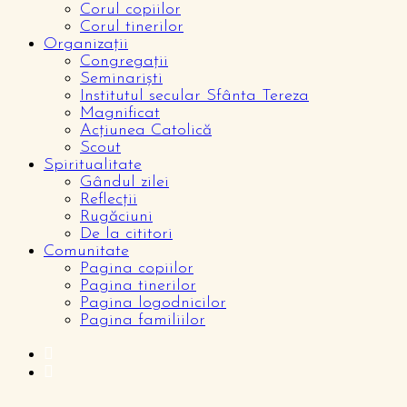
Corul copiilor
Corul tinerilor
Organizații
Congregații
Seminariști
Institutul secular Sfânta Tereza
Magnificat
Acțiunea Catolică
Scout
Spiritualitate
Gândul zilei
Reflecții
Rugăciuni
De la cititori
Comunitate
Pagina copiilor
Pagina tinerilor
Pagina logodnicilor
Pagina familiilor