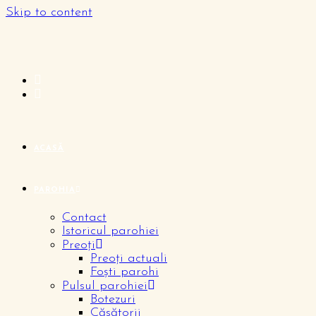
Skip to content
ACASĂ
PAROHIA
Contact
Istoricul parohiei
Preoți
Preoți actuali
Foști parohi
Pulsul parohiei
Botezuri
Căsătorii