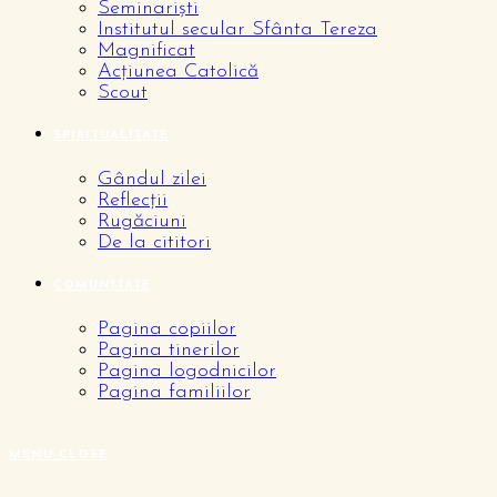
Seminariști
Institutul secular Sfânta Tereza
Magnificat
Acțiunea Catolică
Scout
SPIRITUALITATE
Gândul zilei
Reflecții
Rugăciuni
De la cititori
COMUNITATE
Pagina copiilor
Pagina tinerilor
Pagina logodnicilor
Pagina familiilor
MENU
CLOSE