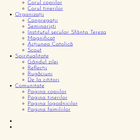
Corul copiilor
Corul tinerilor
Organizații
Congregații
Seminariști
Institutul secular Sfânta Tereza
Magnificat
Acțiunea Catolică
Scout
Spiritualitate
Gândul zilei
Reflecții
Rugăciuni
De la cititori
Comunitate
Pagina copiilor
Pagina tinerilor
Pagina logodnicilor
Pagina familiilor