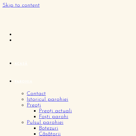
Skip to content
ACASĂ
PAROHIA
Contact
Istoricul parohiei
Preoți
Preoți actuali
Foști parohi
Pulsul parohiei
Botezuri
Căsătorii