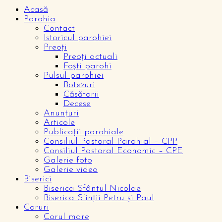
Acasă
Parohia
Contact
Istoricul parohiei
Preoți
Preoți actuali
Foști parohi
Pulsul parohiei
Botezuri
Căsătorii
Decese
Anunțuri
Articole
Publicații parohiale
Consiliul Pastoral Parohial – CPP
Consiliul Pastoral Economic – CPE
Galerie foto
Galerie video
Biserici
Biserica Sfântul Nicolae
Biserica Sfinții Petru și Paul
Coruri
Corul mare