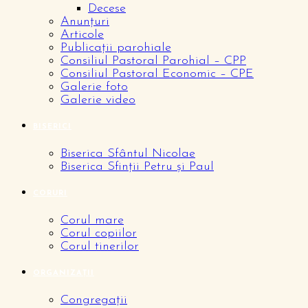
Decese
Anunțuri
Articole
Publicații parohiale
Consiliul Pastoral Parohial – CPP
Consiliul Pastoral Economic – CPE
Galerie foto
Galerie video
BISERICI
Biserica Sfântul Nicolae
Biserica Sfinții Petru și Paul
CORURI
Corul mare
Corul copiilor
Corul tinerilor
ORGANIZAȚII
Congregații