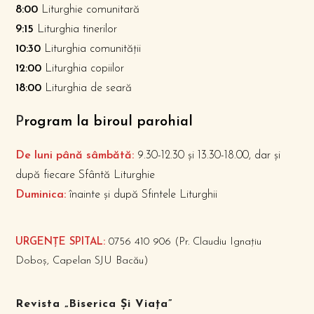
8:00
Liturghie comunitară
9:15
Liturghia tinerilor
10:30
Liturghia comunității
12:00
Liturghia copiilor
18:00
Liturghia de seară
P
rogram la biroul parohial
De luni până sâmbătă:
9.30-12.30 și 13.30-18.00, dar și
după fiecare Sfântă Liturghie
Duminica:
înainte și după Sfintele Liturghii
URGENȚE SPITAL:
0756 410 906 (Pr. Claudiu Ignațiu
Doboș, Capelan SJU Bacău)
Revista „Biserica Și Viața”