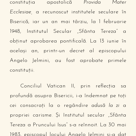
constituţia apostolică
Provida Mater
Ecclesiae,
a recunoscut institutele seculare în
Biserică, iar un an mai târziu, la 1 februarie
1948, Institutul Secular „Sfânta Tereza” a
obţinut aprobarea pontificală. La 13 iunie în
acelaşi an, printr-un decret al episcopului
Angelo Jelmini, au fost aprobate primele
constituţii.
Conciliul Vatican II, prin reflecţia sa
profundă asupra Bisericii, i-a îndemnat pe toţi
cei consacraţi la o regândire
adusă la zi
a
propriei carisme. Şi Institutul secular „Sfânta
Tereza a Pruncului Isus” s-a reînnoit. La 30 mai
1983, episcopul locului Angelo Jelmini şi-a dat