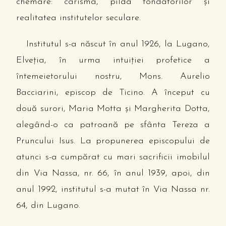
chemare: carisma, pilda fondatorilor şi
realitatea institutelor seculare.
Institutul s-a născut în anul 1926, la Lugano,
Elveţia, în urma intuiţiei profetice a
întemeietorului nostru, Mons. Aurelio
Bacciarini, episcop de Ticino. A început cu
două surori, Maria Motta şi Margherita Dotta,
alegând-o ca patroană pe sfânta Tereza a
Pruncului Isus. La propunerea episcopului de
atunci s-a cumpărat cu mari sacrificii imobilul
din Via Nassa, nr. 66, în anul 1939, apoi, din
anul 1992, institutul s-a mutat în Via Nassa nr.
64, din Lugano.