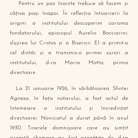
Pentru un pas înainte trebuie să facem şi
câţiva paşi înapoi. În reflecţia întoarcerii la
origini a institutului descoperim carisma
fondatorului, episcopul Aurelio Bacciarini:
slujirea lui Cristos şi a Bisericii. El a primit-o
cel dintâi şi a transmis-o primei surori a
institutului, d-ra Maria Motta, prima
directoare.
La 21 ianuarie 1926, în sărbătoarea Sfintei
Agneza, în faţa notarului, a fost actul de
întemeiere a institutului şi încredinţat
directoarei. Noviciatul a durat până în anul
1930. Tinerele domnişoare care au simţit
această chemare au fost pregătite de d-ra