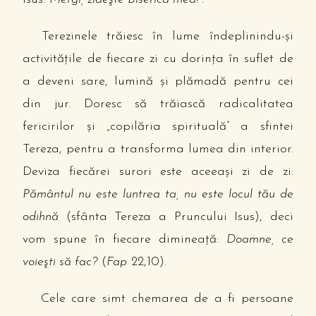
Terezinele trăiesc în lume îndeplinindu-şi
activităţile de fiecare zi cu dorinţa în suflet de
a deveni sare, lumină şi plămadă pentru cei
din jur. Doresc să trăiască radicalitatea
fericirilor şi „copilăria spirituală” a sfintei
Tereza, pentru a transforma lumea din interior.
Deviza fiecărei surori este aceeaşi zi de zi:
Pământul nu este luntrea ta, nu este locul tău de
odihnă
(sfânta Tereza a Pruncului Isus), deci
vom spune în fiecare dimineaţă:
Doamne, ce
voieşti să fac?
(
Fap
22,10).
Cele care simt chemarea de a fi persoane