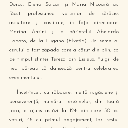
Dorcu, Elena Solcan şi Maria Nicoară au
făcut profesiunea voturilor de sărăcie,
ascultare şi castitate, în faţa directoarei
Marina Anzini şi a părintelui Abelardo
Lobato, de la Lugano (Elveţia). Un semn al
cerului a fost zăpada care a căzut din plin, ca
pe timpul sfintei Tereza din Lisieux. Fulgii de
nea păreau că dansează pentru celebrarea
evenimentului.
Încet-încet, cu răbdare, multă rugăciune şi
perseverenţă, numărul terezinelor, din toată
ţara, a ajuns astăzi la 124: din care 50 cu
voturi, 48 cu primul angajament, iar restul