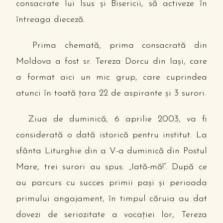
consacrate lui Isus şi Bisericii, să activeze în
întreaga dieceză.
Prima chemată, prima consacrată din
Moldova a fost sr. Tereza Dorcu din Iaşi, care
a format aici un mic grup, care cuprindea
atunci în toată ţara 22 de aspirante şi 3 surori.
Ziua de duminică, 6 aprilie 2003, va fi
considerată o dată istorică pentru institut. La
sfânta Liturghie din a V-a duminică din Postul
Mare, trei surori au spus: „Iată-mă!”. După ce
au parcurs cu succes primii paşi şi perioada
primului angajament, în timpul căruia au dat
dovezi de seriozitate a vocaţiei lor, Tereza