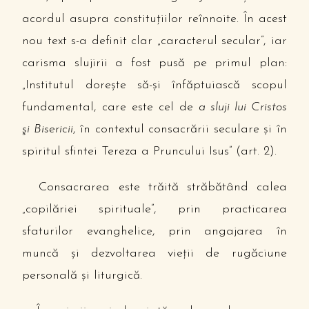
acordul asupra constituţiilor reînnoite. În acest
nou text s-a definit clar „caracterul secular”, iar
carisma slujirii a fost pusă pe primul plan:
„Institutul doreşte să-şi înfăptuiască scopul
fundamental, care este cel de
a sluji lui Cristos
şi Bisericii
, în contextul consacrării seculare şi în
spiritul sfintei Tereza a Pruncului Isus” (art. 2).
Consacrarea este trăită străbătând calea
„copilăriei spirituale”, prin practicarea
sfaturilor evanghelice, prin angajarea în
muncă şi dezvoltarea vieţii de rugăciune
personală şi liturgică.