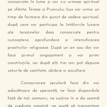
consacrate în lume şi vor s-o urmeze spiritual
pe sfânta Tereza a Pruncului Isus vor urma un
timp de formare din punct de vedere spiritual,
după care vor participa la întâlnirile lunare
ale terezinelor deja consacrate pentru
cunoaştere, aprofundare şi intensificarea
practicilor religioase. După un an sau doi vor
face primul angajament şi vor primi
constituţiile, iar după alţi trei ani pot depune
voturile de castitate, sărăcie şi ascultare.
Consacrarea seculară face din noi
aducătoare de speranţă, ne face disponibile
faţă de toţi oamenii; ne susţine în a da seamă
de credinţa noastră, ne ajută să transmitem