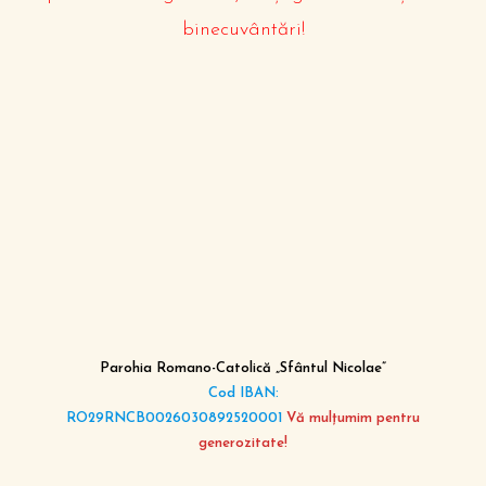
binecuvântări!
Parohia Romano-Catolică „Sfântul Nicolae”
Cod IBAN:
RO29RNCB0026030892520001
Vă mulțumim pentru
generozitate!