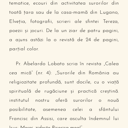
tematice, ecouri din activitatea surorilor din
toată ţara sau de la casa-mamă din Lugano,
Elveţia, fotografii, scrieri ale sfintei Tereza,
poezii şi jocuri. De la un ziar de patru pagini,
a ajuns astăzi la o revistă de 24 de pagini,
parţial color.
Pr. Abelardo Lobato scria în revista „Calea
cea mică” (nr. 4): „Surorile din România au
religiozitate profundă, sunt docile, cu o viaţă
spirituală de rugăciune şi practică creştină.
institutul nostru oferă surorilor o nouă
posibilitate, asemenea celei a sfântului
Francisc din Assisi, care asculta îndemnul lui
Isus:
Mergi, zideşte Biserica mea!”
.