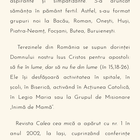
aspirante şi simpatizante. S-a aruncat
sămânţa în pământ fertil. Astfel, s-au format
grupuri noi la Bacău, Roman, Oneşti, Huşi,
Piatra-Neamţ, Focşani, Butea, Buruieneşti.
Terezinele din România se supun dorinţei
Domnului nostru Isus Cristos pentru apostoli
:
să fie în lume, dar să nu fie din lume
(
In
15,18-26).
Ele îşi desfăşoară activitatea în spitale, în
şcoli, în Biserică, activând în Acţiunea Catolică,
în Legio Maria sau la Grupul de Misionare
„Inimă de Mamă”.
Revista
Calea cea mică
a apărut cu nr. 1 în
anul 2002, la Iaşi, cuprinzând conferinţe