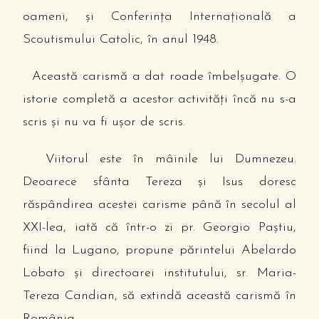
oameni, şi Conferinţa Internaţională a
Scoutismului Catolic, în anul 1948.
Această carismă a dat roade îmbelşugate. O
istorie completă a acestor activităţi încă nu s-a
scris şi nu va fi uşor de scris.
Viitorul este în mâinile lui Dumnezeu.
Deoarece sfânta Tereza şi Isus doresc
răspândirea acestei carisme până în secolul al
XXI-lea, iată că într-o zi pr. Georgio Paştiu,
fiind la Lugano, propune părintelui Abelardo
Lobato şi directoarei institutului, sr. Maria-
Tereza Candian, să extindă această carismă în
România.