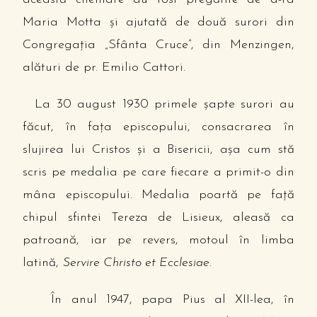
Maria Motta şi ajutată de două surori din
Congregaţia „Sfânta Cruce”, din Menzingen,
alături de pr. Emilio Cattori.
La 30 august 1930 primele şapte surori au
făcut, în faţa episcopului, consacrarea în
slujirea lui Cristos şi a Bisericii, aşa cum stă
scris pe medalia pe care fiecare a primit-o din
mâna episcopului. Medalia poartă pe faţă
chipul sfintei Tereza de Lisieux, aleasă ca
patroană, iar pe revers, motoul în limba
latină,
Servire Christo et Ecclesiae.
În anul 1947, papa Pius al XII-lea, în