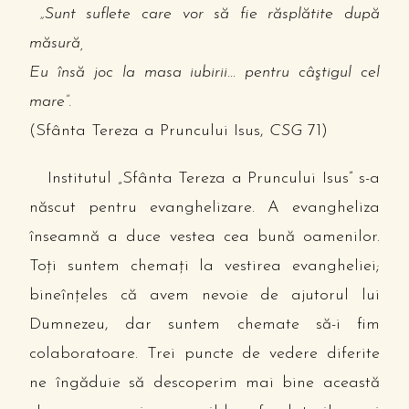
„Sunt suflete care vor să fie răsplătite după
măsură,
Eu însă joc la masa iubirii… pentru câştigul cel
mare”.
(Sfânta Tereza a Pruncului Isus,
CSG
71)
Institutul „Sfânta Tereza a Pruncului Isus” s-a
născut pentru evanghelizare. A evangheliza
înseamnă a duce vestea cea bună oamenilor.
Toţi suntem chemaţi la vestirea evangheliei;
bineînţeles că avem nevoie de ajutorul lui
Dumnezeu, dar suntem chemate să-i fim
colaboratoare. Trei puncte de vedere diferite
ne îngăduie să descoperim mai bine această