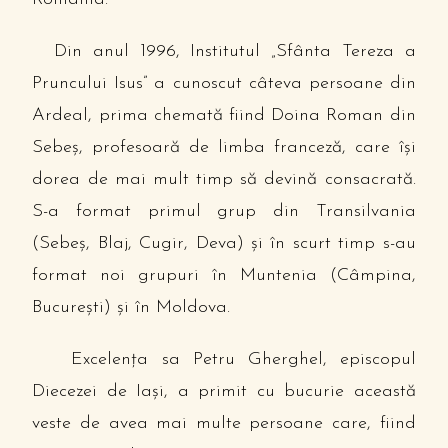
Din anul 1996, Institutul „Sfânta Tereza a
Pruncului Isus” a cunoscut câteva persoane din
Ardeal, prima chemată fiind Doina Roman din
Sebeş, profesoară de limba franceză, care îşi
dorea de mai mult timp să devină consacrată.
S-a format primul grup din Transilvania
(Sebeş, Blaj, Cugir, Deva) şi în scurt timp s-au
format noi grupuri în Muntenia (Câmpina,
Bucureşti) şi în Moldova.
Excelenţa sa Petru Gherghel, episcopul
Diecezei de Iaşi, a primit cu bucurie această
veste de avea mai multe persoane care, fiind