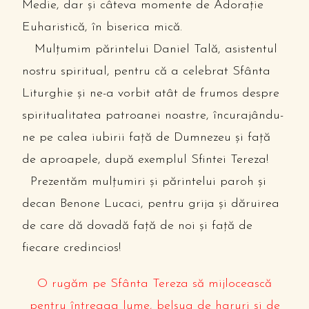
Medie, dar și câteva momente de Adorație
Euharistică, în biserica mică.
Mulțumim părintelui Daniel Tală, asistentul
nostru spiritual, pentru că a celebrat Sfânta
Liturghie și ne-a vorbit atât de frumos despre
spiritualitatea patroanei noastre, încurajându-
ne pe calea iubirii față de Dumnezeu și față
de aproapele, după exemplul Sfintei Tereza!
Prezentăm mulțumiri și părintelui paroh și
decan Benone Lucaci, pentru grija și dăruirea
de care dă dovadă față de noi și față de
fiecare credincios!
O rugăm pe Sfânta Tereza să mijlocească
pentru întreaga lume, belșug de haruri și de