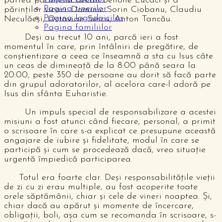
partea părintelui decan Benone Lucaci și a
Pagina tinerilor
părinților vicari: Dominic Sorin Ciobanu, Claudiu
Pagina logodnicilor
Neculăeși, Octavian Sescu, Anton Tancău.
Pagina familiilor
Deși au trecut 10 ani, parcă ieri a fost
momentul în care, prin întâlniri de pregătire, de
conștientizare a ceea ce înseamnă a sta cu Isus câte
un ceas de dimineață de la 8:00 până seara la
20:00, peste 350 de persoane au dorit să facă parte
din grupul adoratorilor, al acelora care-l adoră pe
Isus din sfânta Euharistie.
Un impuls special de responsabilizare a acestei
misiuni a fost atunci când fiecare, personal, a primit
o scrisoare în care s-a explicat ce presupune această
angajare de iubire și fidelitate, modul în care se
participă și cum se procedează dacă, vreo situație
urgentă împiedică participarea.
Totul era foarte clar. Deși responsabilitățile vieții
de zi cu zi erau multiple, au fost acoperite toate
orele săptămânii, chiar și cele de vineri noaptea. Și,
chiar dacă au apărut și momente de încercare,
obligații, boli, așa cum se recomanda în scrisoare, s-