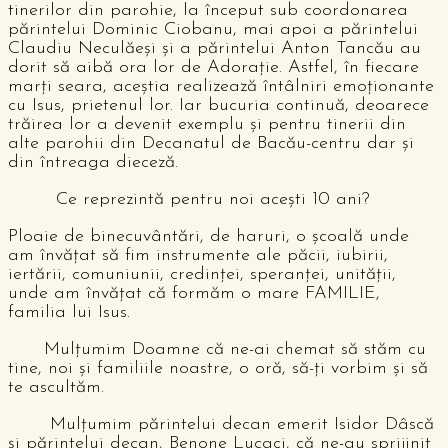
tinerilor din parohie, la început sub coordonarea
părintelui Dominic Ciobanu, mai apoi a părintelui
Claudiu Neculăeși și a părintelui Anton Tancău au
dorit să aibă ora lor de Adorație. Astfel, în fiecare
marți seara, aceștia realizează întâlniri emoționante
cu Isus, prietenul lor. Iar bucuria continuă, deoarece
trăirea lor a devenit exemplu și pentru tinerii din
alte parohii din Decanatul de Bacău-centru dar și
din întreaga dieceză.
Ce reprezintă pentru noi acești 10 ani?
Ploaie de binecuvântări, de haruri, o școală unde
am învățat să fim instrumente ale păcii, iubirii,
iertării, comuniunii, credinței, speranței, unității,
unde am învățat că formăm o mare FAMILIE,
familia lui Isus.
Mulțumim Doamne că ne-ai chemat să stăm cu
tine, noi și familiile noastre, o oră, să-ți vorbim și să
te ascultăm.
Mulțumim părintelui decan emerit Isidor Dâscă
și părintelui decan, Benone Lucaci, că ne-au sprijinit