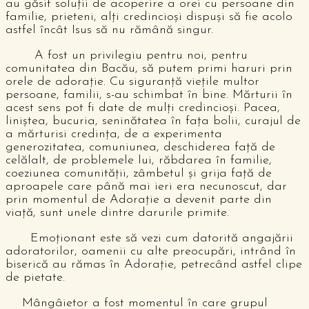
au găsit soluții de acoperire a orei cu persoane din
familie, prieteni, alți credincioși dispuși să fie acolo
astfel încât Isus să nu rămână singur.
A fost un privilegiu pentru noi, pentru
comunitatea din Bacău, să putem primi haruri prin
orele de adorație. Cu siguranță viețile multor
persoane, familii, s-au schimbat în bine. Mărturii în
acest sens pot fi date de mulți credincioși. Pacea,
liniștea, bucuria, seninătatea în fața bolii, curajul de
a mărturisi credința, de a experimenta
generozitatea, comuniunea, deschiderea față de
celălalt, de problemele lui, răbdarea în familie,
coeziunea comunității, zâmbetul și grija față de
aproapele care până mai ieri era necunoscut, dar
prin momentul de Adorație a devenit parte din
viață, sunt unele dintre darurile primite.
Emoționant este să vezi cum datorită angajării
adoratorilor, oamenii cu alte preocupări, intrând în
biserică au rămas în Adorație, petrecând astfel clipe
de pietate.
Mângâietor a fost momentul în care grupul