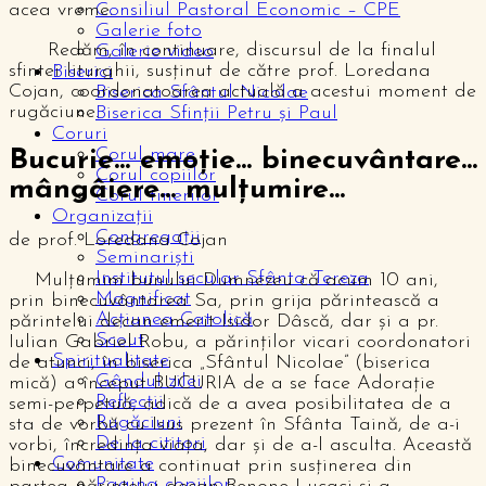
acea vreme.
Consiliul Pastoral Economic – CPE
Galerie foto
Redăm, în continuare, discursul de la finalul
Galerie video
sfintei liturghii, susținut de către prof. Loredana
Biserici
Cojan, coordonatoarea actuală a acestui moment de
Biserica Sfântul Nicolae
rugăciune.
Biserica Sfinții Petru și Paul
Coruri
Corul mare
Bucurie... emoție... binecuvântare...
Corul copiilor
mângâiere... mulțumire...
Corul tinerilor
Organizații
Congregații
de prof. Loredana Cojan
Seminariști
Institutul secular Sfânta Tereza
Mulțumim bunului Dumnezeu că acum 10 ani,
Magnificat
prin binecuvântarea Sa, prin grija părintească a
Acțiunea Catolică
părintelui decan emerit Isidor Dâscă, dar și a pr.
Scout
Iulian Gabriel Robu, a părinților vicari coordonatori
Spiritualitate
de atunci, în biserica „Sfântul Nicolae” (biserica
Gândul zilei
mică) a început BUCURIA de a se face Adorație
Reflecții
semi-perpetuă, adică de a avea posibilitatea de a
Rugăciuni
sta de vorbă cu Isus prezent în Sfânta Taină, de a-i
De la cititori
vorbi, încredința viața, dar și de a-l asculta. Această
Comunitate
binecuvântare a continuat prin susținerea din
Pagina copiilor