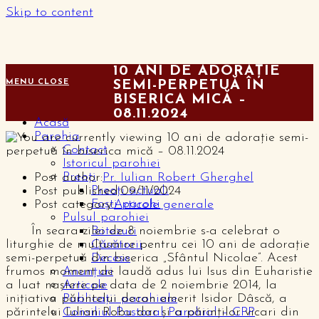
Skip to content
10 ANI DE ADORAȚIE
MENU
CLOSE
SEMI-PERPETUĂ ÎN
BISERICA MICĂ –
08.11.2024
Acasă
Parohia
Contact
Istoricul parohiei
Preoți
Post author:
Pr. Iulian Robert Gherghel
Preoți actuali
Post published:
09/11/2024
Foști parohi
Post category:
Articole generale
Pulsul parohiei
În seara zilei de 8 noiembrie s-a celebrat o
Botezuri
liturghie de mulțumire pentru cei 10 ani de adorație
Căsătorii
semi-perpetuă din biserica „Sfântul Nicolae”. Acest
Decese
frumos moment de laudă adus lui Isus din Euharistie
Anunțuri
a luat naștere pe data de 2 noiembrie 2014, la
Articole
inițiativa părintelui decan emerit Isidor Dâscă, a
Publicații parohiale
părintelui Iulian Robu dar și a părinților vicari din
Consiliul Pastoral Parohial – CPP