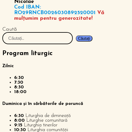
Nicolae”
Cod IBAN:
RO29RNCB0026030892520001
Vă
mulțumim pentru generozitate!
Caută
Căutați
Program liturgic
Zilnic
6:30
7:30
8:30
18:00
Duminica și în sărbătorile de poruncă
6:30
Liturghia de dimineață
8:00
Liturghie comunitară
9:15
Liturghia tinerilor
10:30
Liturghia comunității