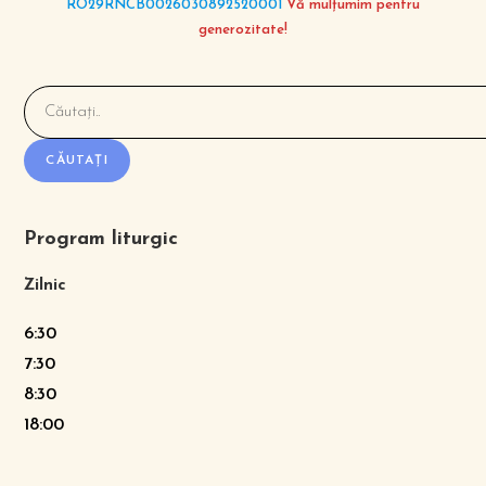
RO29RNCB0026030892520001
Vă mulțumim pentru
generozitate!
CĂUTAȚI
Program liturgic
Zilnic
6:30
7:30
8:30
18:00