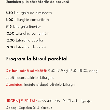
Duminica și în sărbătorile de poruncă
6:30
Liturghia de dimineață
8:00
Liturghie comunitară
9:15
Liturghia tinerilor
10:30
Liturghia comunității
12:00
Liturghia copiilor
18:00
Liturghia de seară
P
rogram la biroul parohial
De luni până sâmbătă:
9.30-12.30 și 13.30-18.00, dar și
după fiecare Sfântă Liturghie
Duminica:
înainte și după Sfintele Liturghii
URGENȚE SPITAL:
0756 410 906 (Pr. Claudiu Ignațiu
Doboș, Capelan SJU Bacău)