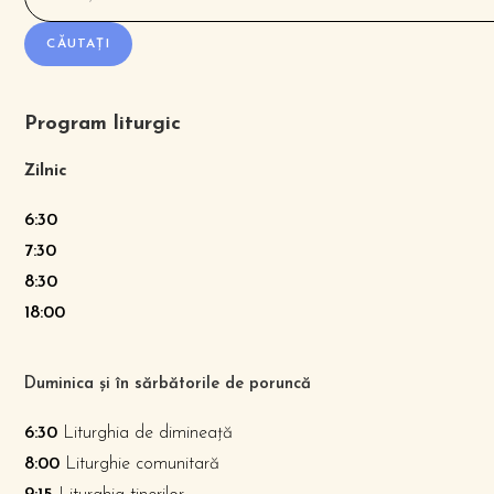
CĂUTAȚI
Program liturgic
Zilnic
6:30
7:30
8:30
18:00
Duminica și în sărbătorile de poruncă
6:30
Liturghia de dimineață
8:00
Liturghie comunitară