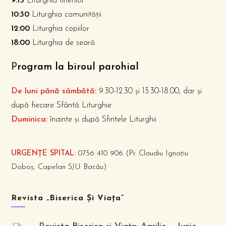
9:15
Liturghia tinerilor
10:30
Liturghia comunității
12:00
Liturghia copiilor
18:00
Liturghia de seară
P
rogram la biroul parohial
De luni până sâmbătă:
9.30-12.30 și 13.30-18.00, dar și
după fiecare Sfântă Liturghie
Duminica:
înainte și după Sfintele Liturghii
URGENȚE SPITAL:
0756 410 906 (Pr. Claudiu Ignațiu
Doboș, Capelan SJU Bacău)
Revista „Biserica Și Viața”