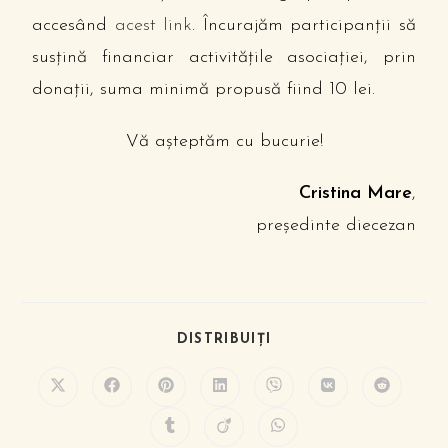
accesând
acest link
. Încurajăm participanţii să
susţină financiar activităţile asociaţiei, prin
donaţii, suma minimă propusă fiind 10 lei.
Vă aşteptăm cu bucurie!
Cristina Mare
,
preşedinte diecezan
DISTRIBUIȚI