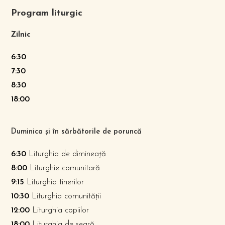
Program liturgic
Zilnic
6:30
7:30
8:30
18:00
Duminica și în sărbătorile de poruncă
6:30
Liturghia de dimineață
8:00
Liturghie comunitară
9:15
Liturghia tinerilor
10:30
Liturghia comunității
12:00
Liturghia copiilor
18:00
Liturghia de seară