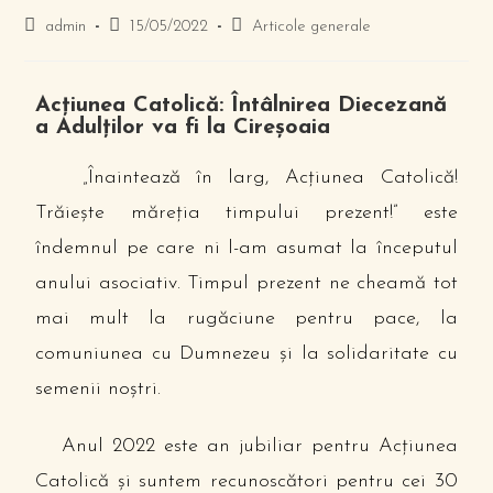
admin
15/05/2022
Articole generale
Acţiunea Catolică: Întâlnirea Diecezană
a Adulţilor va fi la Cireşoaia
„Înaintează în larg, Acţiunea Catolică!
Trăieşte măreţia timpului prezent!” este
îndemnul pe care ni l-am asumat la începutul
anului asociativ. Timpul prezent ne cheamă tot
mai mult la rugăciune pentru pace, la
comuniunea cu Dumnezeu şi la solidaritate cu
semenii noştri.
Anul 2022 este an jubiliar pentru Acţiunea
Catolică şi suntem recunoscători pentru cei 30