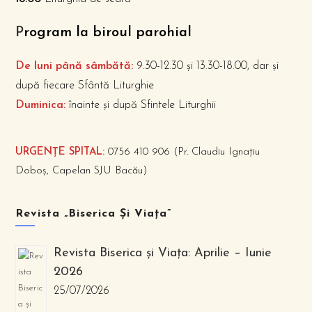
P
rogram la biroul parohial
De luni până sâmbătă:
9.30-12.30 și 13.30-18.00, dar și
după fiecare Sfântă Liturghie
Duminica:
înainte și după Sfintele Liturghii
URGENȚE SPITAL:
0756 410 906 (Pr. Claudiu Ignațiu
Doboș, Capelan SJU Bacău)
Revista „Biserica Și Viața”
Revista Biserica și Viața: Aprilie – Iunie
2026
25/07/2026