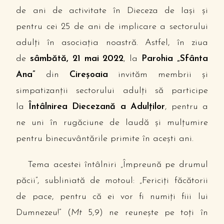
de ani de activitate în Dieceza de Iaşi şi
pentru cei 25 de ani de implicare a sectorului
adulţi în asociaţia noastră. Astfel, în ziua
de
sâmbătă, 21 mai 2022
, la
Parohia „Sfânta
Ana”
din
Cireşoaia
invităm membrii şi
simpatizanţii sectorului adulţi să participe
la
Întâlnirea Diecezană a Adulţilor
, pentru a
ne uni în rugăciune de laudă şi mulţumire
pentru binecuvântările primite în aceşti ani.
Tema acestei întâlniri „Împreună pe drumul
păcii”, subliniată de motoul: „Fericiţi făcătorii
de pace, pentru că ei vor fi numiţi fiii lui
Dumnezeu!” (
Mt
5,9) ne reuneşte pe toţi în