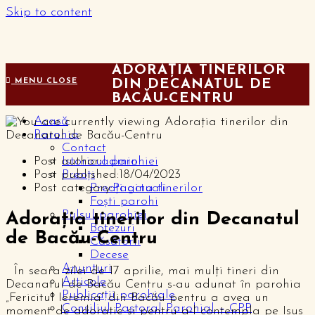
Skip to content
ADORAȚIA TINERILOR
MENU
CLOSE
DIN DECANATUL DE
BACĂU-CENTRU
Acasă
Parohia
Contact
Post author:
admin
Istoricul parohiei
Post published:
18/04/2023
Preoți
Post category:
Pagina tinerilor
Preoți actuali
Foști parohi
Pulsul parohiei
Adorația tinerilor din Decanatul
Botezuri
de Bacău-Centru
Căsătorii
Decese
Anunțuri
În seara zilei de 17 aprilie, mai mulți tineri din
Articole
Decanatul de Bacău Centru s-au adunat în parohia
Publicații parohiale
„Fericitul Ieremia” din Bacău pentru a avea un
Consiliul Pastoral Parohial – CPP
moment de adorație și pentru a-l contempla pe Isus