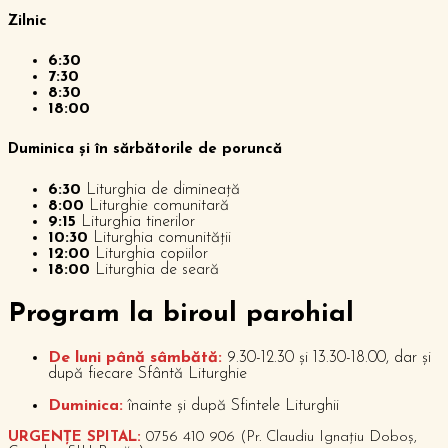
Zilnic
6:30
7:30
8:30
18:00
Duminica și în sărbătorile de poruncă
6:30
Liturghia de dimineață
8:00
Liturghie comunitară
9:15
Liturghia tinerilor
10:30
Liturghia comunității
12:00
Liturghia copiilor
18:00
Liturghia de seară
P
rogram la biroul parohial
De luni până sâmbătă:
9.30-12.30 și 13.30-18.00, dar și
după fiecare Sfântă Liturghie
Duminica:
înainte și după Sfintele Liturghii
URGENȚE SPITAL:
0756 410 906 (Pr. Claudiu Ignațiu Doboș,