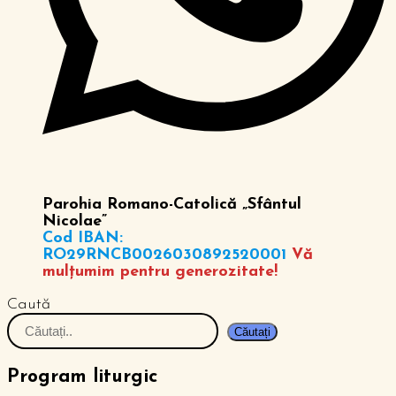
Parohia Romano-Catolică „Sfântul
Nicolae”
Cod IBAN:
RO29RNCB0026030892520001
Vă
mulțumim pentru generozitate!
Caută
Căutați
Program liturgic