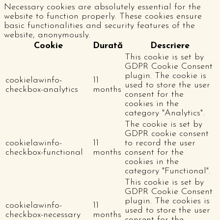
Necessary cookies are absolutely essential for the
website to function properly. These cookies ensure
basic functionalities and security features of the
website, anonymously.
Cookie
Durată
Descriere
This cookie is set by
GDPR Cookie Consent
plugin. The cookie is
cookielawinfo-
11
used to store the user
checkbox-analytics
months
consent for the
cookies in the
category "Analytics".
The cookie is set by
GDPR cookie consent
cookielawinfo-
11
to record the user
checkbox-functional
months
consent for the
cookies in the
category "Functional".
This cookie is set by
GDPR Cookie Consent
plugin. The cookies is
cookielawinfo-
11
used to store the user
checkbox-necessary
months
consent for the