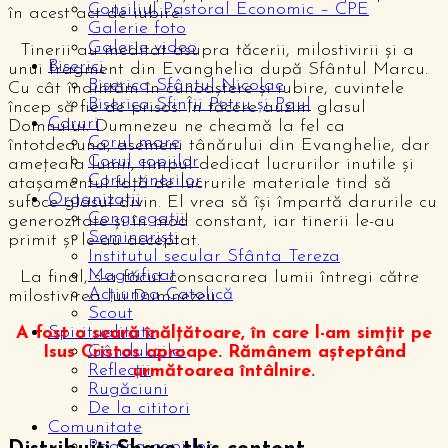
Consiliul Pastoral Economic – CPE
în acest act de iubire.
Galerie foto
Galerie video
Tinerii au meditat asupra tăcerii, milostivirii și a
Biserici
unui fragment din Evanghelia după Sfântul Marcu.
Biserica Sfântul Nicolae
Cu cât înaintăm în cunoaștere și iubire, cuvintele
Biserica Sfinții Petru și Paul
încep să fie de prisos. În tăcere auzim glasul
Coruri
Domnului. Dumnezeu ne cheamă la fel ca
Corul mare
întotdeauna, asemeni tânărului din Evanghelie, dar
Corul copiilor
amețeala lumii, timpul dedicat lucrurilor inutile și
Corul tinerilor
atașamentul față de lucrurile materiale tind să
Organizații
sufoce glasul divin. El vrea să își împartă darurile cu
Congregații
generozitate și în mod constant, iar tinerii le-au
Seminariști
primit și le-au acceptat.
Institutul secular Sfânta Tereza
Magnificat
La final, s-a făcut consacrarea lumii întregi către
Acțiunea Catolică
milostivirea lui Dumnezeu.
Scout
Spiritualitate
A fost o seară înălțătoare, în care l-am simțit pe
Gândul zilei
Isus Cristos aproape. Rămânem așteptând
Reflecții
următoarea întâlnire.
Rugăciuni
De la cititori
Comunitate
Pagina copiilor