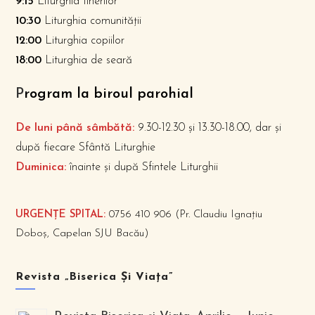
9:15
Liturghia tinerilor
10:30
Liturghia comunității
12:00
Liturghia copiilor
18:00
Liturghia de seară
P
rogram la biroul parohial
De luni până sâmbătă:
9.30-12.30 și 13.30-18.00, dar și
după fiecare Sfântă Liturghie
Duminica:
înainte și după Sfintele Liturghii
URGENȚE SPITAL:
0756 410 906 (Pr. Claudiu Ignațiu
Doboș, Capelan SJU Bacău)
Revista „Biserica Și Viața”