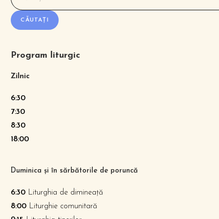
CĂUTAȚI
Program liturgic
Zilnic
6:30
7:30
8:30
18:00
Duminica și în sărbătorile de poruncă
6:30
Liturghia de dimineață
8:00
Liturghie comunitară