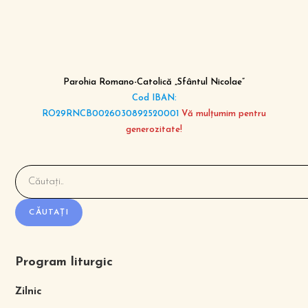
Parohia Romano-Catolică „Sfântul Nicolae”
Cod IBAN:
RO29RNCB0026030892520001
Vă mulțumim pentru
generozitate!
CĂUTAȚI
Program liturgic
Zilnic