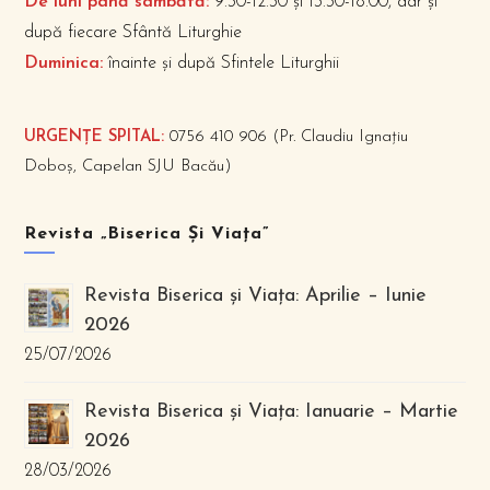
De luni până sâmbătă:
9.30-12.30 și 13.30-18.00, dar și
după fiecare Sfântă Liturghie
Duminica:
înainte și după Sfintele Liturghii
URGENȚE SPITAL:
0756 410 906 (Pr. Claudiu Ignațiu
Doboș, Capelan SJU Bacău)
Revista „Biserica Și Viața”
Revista Biserica și Viața: Aprilie – Iunie
2026
25/07/2026
Revista Biserica și Viața: Ianuarie – Martie
2026
28/03/2026