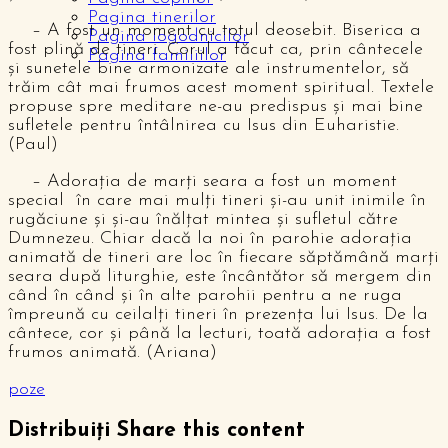
Pagina tinerilor
– A fost un moment cu totul deosebit. Biserica a
Pagina logodnicilor
fost plină de tineri. Corul a făcut ca, prin cântecele
Pagina familiilor
și sunetele bine armonizate ale instrumentelor, să
trăim cât mai frumos acest moment spiritual. Textele
propuse spre meditare ne-au predispus și mai bine
sufletele pentru întâlnirea cu Isus din Euharistie.
(Paul)
– Adorația de marți seara a fost un moment
special în care mai mulți tineri și-au unit inimile în
rugăciune și și-au înălțat mintea și sufletul către
Dumnezeu. Chiar dacă la noi în parohie adorația
animată de tineri are loc în fiecare săptămână marți
seara după liturghie, este încântător să mergem din
când în când și în alte parohii pentru a ne ruga
împreună cu ceilalți tineri în prezența lui Isus. De la
cântece, cor și până la lecturi, toată adorația a fost
frumos animată. (Ariana)
poze
Distribuiți
Share this content