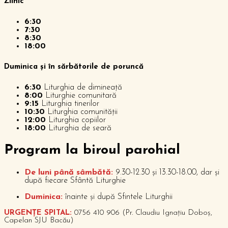
Zilnic
6:30
7:30
8:30
18:00
Duminica și în sărbătorile de poruncă
6:30
Liturghia de dimineață
8:00
Liturghie comunitară
9:15
Liturghia tinerilor
10:30
Liturghia comunității
12:00
Liturghia copiilor
18:00
Liturghia de seară
P
rogram la biroul parohial
De luni până sâmbătă:
9.30-12.30 și 13.30-18.00, dar și
după fiecare Sfântă Liturghie
Duminica:
înainte și după Sfintele Liturghii
URGENȚE SPITAL:
0756 410 906 (Pr. Claudiu Ignațiu Doboș,
Capelan SJU Bacău)