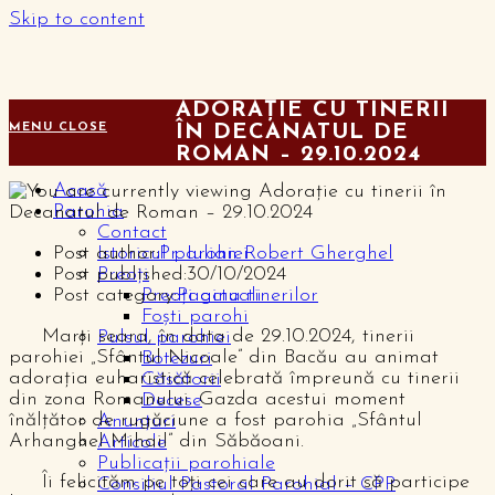
Skip to content
ADORAȚIE CU TINERII
MENU
CLOSE
ÎN DECANATUL DE
ROMAN – 29.10.2024
Acasă
Parohia
Contact
Post author:
Pr. Iulian Robert Gherghel
Istoricul parohiei
Post published:
30/10/2024
Preoți
Post category:
Pagina tinerilor
Preoți actuali
Foști parohi
Marți seara, în data de 29.10.2024, tinerii
Pulsul parohiei
parohiei „Sfântul Nicoale” din Bacău au animat
Botezuri
adorația euharistică celebrată împreună cu tinerii
Căsătorii
din zona Romanului. Gazda acestui moment
Decese
înălțător de rugăciune a fost parohia „Sfântul
Anunțuri
Arhanghel Mihail” din Săbăoani.
Articole
Publicații parohiale
Îi felicităm pe toți cei care au dorit să participe
Consiliul Pastoral Parohial – CPP