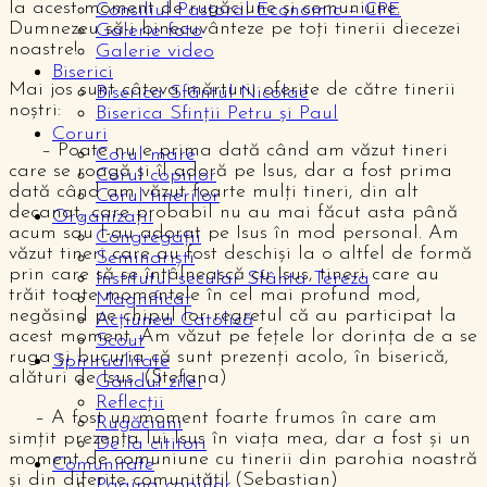
la acest moment de rugăciune și comuniune.
Consiliul Pastoral Economic – CPE
Dumnezeu să-i binecuvânteze pe toți tinerii diecezei
Galerie foto
noastre!
Galerie video
Biserici
Mai jos sunt câteva mărturii oferite de către tinerii
Biserica Sfântul Nicolae
noștri:
Biserica Sfinții Petru și Paul
Coruri
– Poate nu e prima dată când am văzut tineri
Corul mare
care se roagă și îl adoră pe Isus, dar a fost prima
Corul copiilor
dată când am văzut foarte mulți tineri, din alt
Corul tinerilor
decanat, care probabil nu au mai făcut asta până
Organizații
acum sau l-au adorat pe Isus în mod personal. Am
Congregații
văzut tineri care au fost deschiși la o altfel de formă
Seminariști
prin care să se întâlnească cu Isus, tineri care au
Institutul secular Sfânta Tereza
trăit toate momentele în cel mai profund mod,
Magnificat
negăsind pe chipul lor regretul că au participat la
Acțiunea Catolică
acest moment. Am văzut pe fețele lor dorința de a se
Scout
ruga și bucuria că sunt prezenți acolo, în biserică,
Spiritualitate
alături de Isus. (Ștefana)
Gândul zilei
Reflecții
– A fost un moment foarte frumos în care am
Rugăciuni
simțit prezența lui Isus în viața mea, dar a fost și un
De la cititori
moment de comuniune cu tinerii din parohia noastră
Comunitate
și din diferite comunități! (Sebastian)
Pagina copiilor