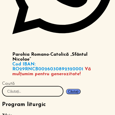
Parohia Romano-Catolică „Sfântul
Nicolae”
Cod IBAN:
RO29RNCB0026030892520001
Vă
mulțumim pentru generozitate!
Caută
Căutați
Program liturgic