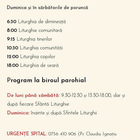
Duminica și în sărbătorile de poruncă
6:30
Liturghia de dimineață
8:00
Liturghie comunitară
9:15
Liturghia tinerilor
10:30
Liturghia comunității
12:00
Liturghia copiilor
18:00
Liturghia de seară
P
rogram la biroul parohial
De luni până sâmbătă:
9.30-12.30 și 13.30-18.00, dar și
după fiecare Sfântă Liturghie
Duminica:
înainte și după Sfintele Liturghii
URGENȚE SPITAL:
0756 410 906 (Pr. Claudiu Ignațiu