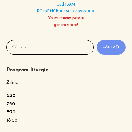
Cod IBAN:
RO29RNCB0026030892520001
Vă mulțumim pentru
generozitate!
CĂUTAȚI
Program liturgic
Zilnic
6:30
7:30
8:30
18:00