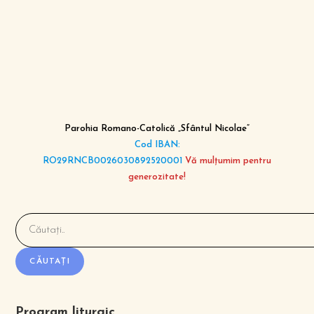
Parohia Romano-Catolică „Sfântul Nicolae”
Cod IBAN:
RO29RNCB0026030892520001
Vă mulțumim pentru
generozitate!
Caută
CĂUTAȚI
Program liturgic