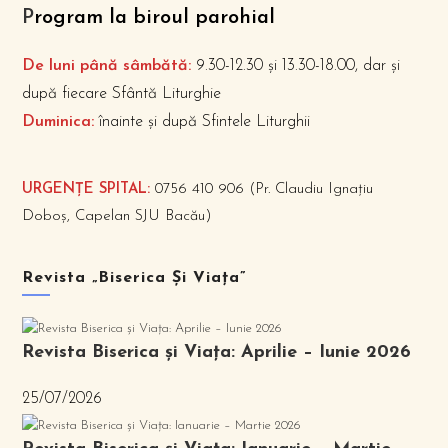
P
rogram la biroul parohial
De luni până sâmbătă:
9.30-12.30 și 13.30-18.00, dar și
după fiecare Sfântă Liturghie
Duminica:
înainte și după Sfintele Liturghii
URGENȚE SPITAL:
0756 410 906 (Pr. Claudiu Ignațiu
Doboș, Capelan SJU Bacău)
Revista „Biserica Și Viața”
Revista Biserica și Viața: Aprilie – Iunie 2026
25/07/2026