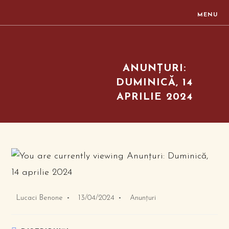
Skip
MENU
to
content
ANUNȚURI:
DUMINICĂ, 14
APRILIE 2024
Post
Post
Post
Lucaci Benone
13/04/2024
Anunțuri
author:
published:
category: