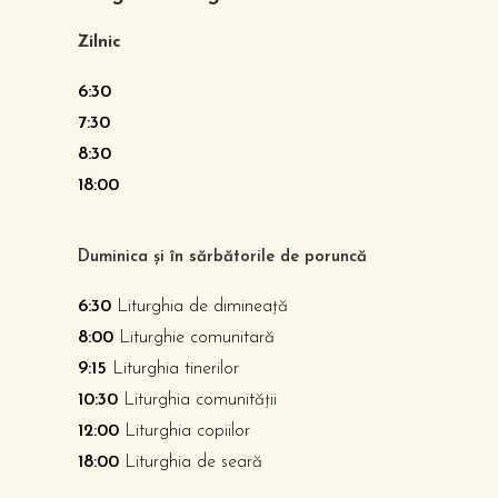
Zilnic
6:30
7:30
8:30
18:00
Duminica și în sărbătorile de poruncă
6:30
Liturghia de dimineață
8:00
Liturghie comunitară
9:15
Liturghia tinerilor
10:30
Liturghia comunității
12:00
Liturghia copiilor
18:00
Liturghia de seară