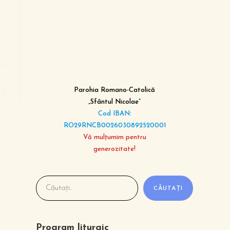
Parohia Romano-Catolică
„Sfântul Nicolae”
Cod IBAN:
RO29RNCB0026030892520001
Vă mulțumim pentru
generozitate!
CĂUTAȚI
Program liturgic