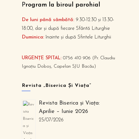
P
rogram la biroul parohial
De luni până sâmbătă:
9.30-12.30 și 13.30-
18.00, dar și după fiecare Sfântă Liturghie
Duminica:
înainte și după Sfintele Liturghii
URGENȚE SPITAL:
0756 410 906 (Pr. Claudiu
Ignațiu Doboș, Capelan SJU Bacău)
Revista „Biserica Și Viața”
Revista Biserica și Viața:
Aprilie – Iunie 2026
25/07/2026