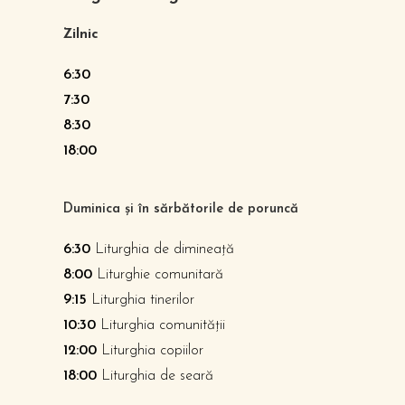
Zilnic
6:30
7:30
8:30
18:00
Duminica și în sărbătorile de poruncă
6:30
Liturghia de dimineață
8:00
Liturghie comunitară
9:15
Liturghia tinerilor
10:30
Liturghia comunității
12:00
Liturghia copiilor
18:00
Liturghia de seară