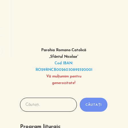
Parohia Romano-Catolică
„Sfântul Nicolae”
Cod IBAN:
RO29RNCB0026030892520001
Vă mulțumim pentru
generozitate!
CĂUTAȚI
Program liturgic