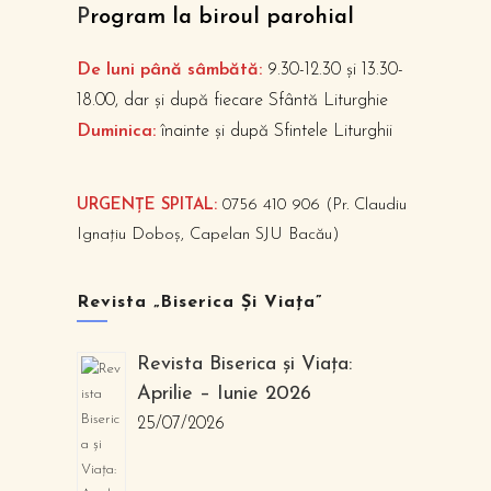
P
rogram la biroul parohial
De luni până sâmbătă:
9.30-12.30 și 13.30-
18.00, dar și după fiecare Sfântă Liturghie
Duminica:
înainte și după Sfintele Liturghii
URGENȚE SPITAL:
0756 410 906 (Pr. Claudiu
Ignațiu Doboș, Capelan SJU Bacău)
Revista „Biserica Și Viața”
Revista Biserica și Viața:
Aprilie – Iunie 2026
25/07/2026