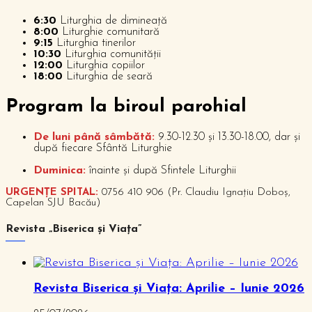
6:30
Liturghia de dimineață
8:00
Liturghie comunitară
9:15
Liturghia tinerilor
10:30
Liturghia comunității
12:00
Liturghia copiilor
18:00
Liturghia de seară
P
rogram la biroul parohial
De luni până sâmbătă:
9.30-12.30 și 13.30-18.00, dar și
după fiecare Sfântă Liturghie
Duminica:
înainte și după Sfintele Liturghii
URGENȚE SPITAL:
0756 410 906 (Pr. Claudiu Ignațiu Doboș,
Capelan SJU Bacău)
Revista „Biserica și Viața”
Revista Biserica și Viața: Aprilie – Iunie 2026