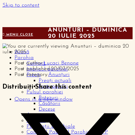
Skip to content
ANUNTURI – DUMINICA
MENU
CLOSE
20 IULIE 2025
Acasă
Parohia
Post author:
Lucaci Benone
Contact
Post published:
20/07/2025
Istoricul parohiei
Post category:
Anunțuri
Preoți
Preoți actuali
Foști parohi
Distribuiți
Share this content
Pulsul parohiei
Botezuri
Opens in a new window
Căsătorii
Decese
Anunțuri
Articole
Publicații parohiale
Consiliul Pastoral Parohial – CPP