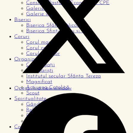
Consiliul Pastoral Economic – CPE
Galerie foto
Galerie video
Biserici
Biserica Sfântul Nicolae
Biserica Sfinții Petru și Paul
Coruri
Corul mare
Corul copiilor
Corul tinerilor
Organizații
Congregații
Seminariști
Institutul secular Sfânta Tereza
Magnificat
Acțiunea Catolică
Opens in a new window
Scout
Spiritualitate
Gândul zilei
Reflecții
Rugăciuni
De la cititori
Comunitate
Pagina copiilor