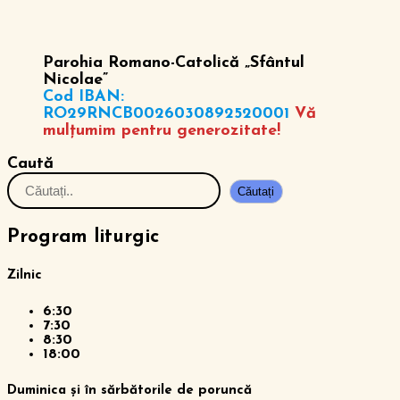
Parohia Romano-Catolică „Sfântul
Nicolae”
Cod IBAN:
RO29RNCB0026030892520001
Vă
mulțumim pentru generozitate!
Caută
Căutați
Program liturgic
Zilnic
6:30
7:30
8:30
18:00
Duminica și în sărbătorile de poruncă