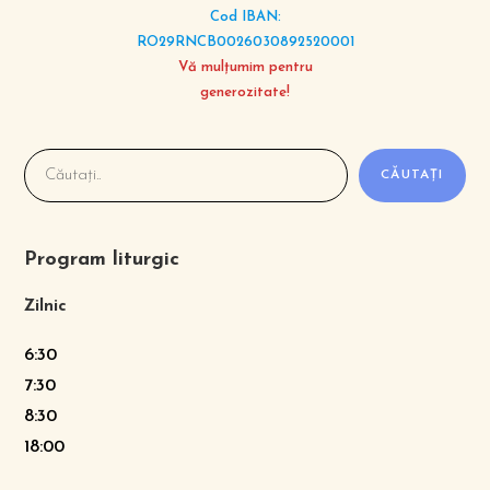
Cod IBAN:
RO29RNCB0026030892520001
Vă mulțumim pentru
generozitate!
CĂUTAȚI
Program liturgic
Zilnic
6:30
7:30
8:30
18:00