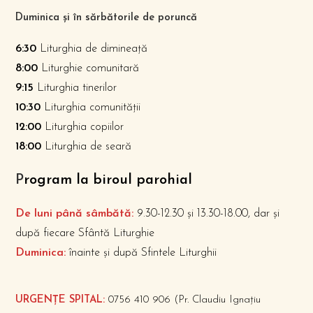
Duminica și în sărbătorile de poruncă
6:30
Liturghia de dimineață
8:00
Liturghie comunitară
9:15
Liturghia tinerilor
10:30
Liturghia comunității
12:00
Liturghia copiilor
18:00
Liturghia de seară
P
rogram la biroul parohial
De luni până sâmbătă:
9.30-12.30 și 13.30-18.00, dar și
după fiecare Sfântă Liturghie
Duminica:
înainte și după Sfintele Liturghii
URGENȚE SPITAL:
0756 410 906 (Pr. Claudiu Ignațiu