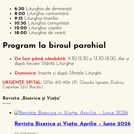
6:30
Liturghia de dimineață
8:00
Liturghie comunitară
9:15
Liturghia tinerilor
10:30
Liturghia comunității
12:00
Liturghia copiilor
18:00
Liturghia de seară
P
rogram la biroul parohial
De luni până sâmbătă:
9.30-12.30 și 13.30-18.00, dar și
după fiecare Sfântă Liturghie
Duminica:
înainte și după Sfintele Liturghii
URGENȚE SPITAL:
0756 410 906 (Pr. Claudiu Ignațiu Doboș,
Capelan SJU Bacău)
Revista „Biserica și Viața”
Revista Biserica și Viața: Aprilie – Iunie 2026