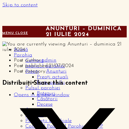
Skip to content
ANUNTURI – DUMINICA
MENU
CLOSE
21 IULIE 2024
Acasă
Parohia
Post author:
admin
Contact
Post published:
21/07/2024
Istoricul parohiei
Post category:
Anunțuri
Preoți
Preoți actuali
Foști parohi
Distribuiți
Share this content
Pulsul parohiei
Botezuri
Opens in a new window
Căsătorii
Decese
Anunțuri
Articole
Publicații parohiale
Consiliul Pastoral Parohial – CPP