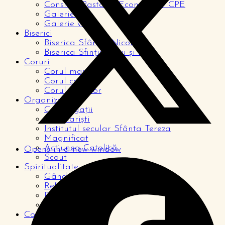
Consiliul Pastoral Economic – CPE
Galerie foto
Galerie video
Biserici
Biserica Sfântul Nicolae
Biserica Sfinții Petru și Paul
Coruri
Corul mare
Corul copiilor
Corul tinerilor
Organizații
Congregații
Seminariști
Institutul secular Sfânta Tereza
Magnificat
Acțiunea Catolică
Opens in a new window
Scout
Spiritualitate
Gândul zilei
Reflecții
Rugăciuni
De la cititori
Comunitate
Pagina copiilor