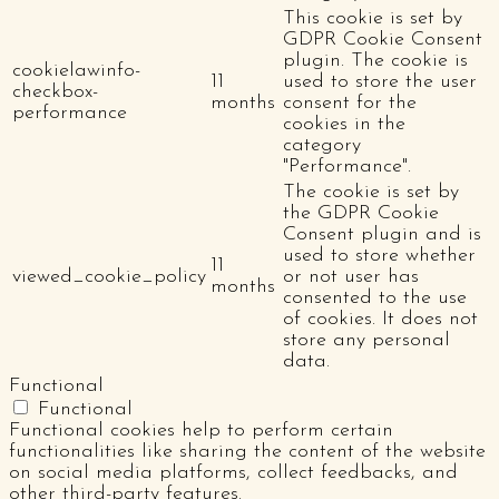
This cookie is set by
GDPR Cookie Consent
plugin. The cookie is
cookielawinfo-
11
used to store the user
checkbox-
months
consent for the
performance
cookies in the
category
"Performance".
The cookie is set by
the GDPR Cookie
Consent plugin and is
used to store whether
11
viewed_cookie_policy
or not user has
months
consented to the use
of cookies. It does not
store any personal
data.
Functional
Functional
Functional cookies help to perform certain
functionalities like sharing the content of the website
on social media platforms, collect feedbacks, and
other third-party features.