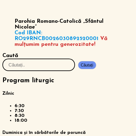
Parohia Romano-Catolică „Sfântul
Nicolae”
Cod IBAN:
RO29RNCB0026030892520001
Vă
mulțumim pentru generozitate!
Caută
Căutați
Program liturgic
Zilnic
6:30
7:30
8:30
18:00
Duminica și în sărbătorile de poruncă