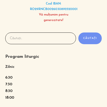
Cod IBAN:
RO29RNCB0026030892520001
Vă mulțumim pentru
generozitate!
CĂUTAȚI
Program liturgic
Zilnic
6:30
7:30
8:30
18:00