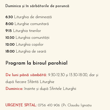
Duminica și în sărbătorile de poruncă
6:30
Liturghia de dimineață
8:00
Liturghie comunitară
9:15
Liturghia tinerilor
10:30
Liturghia comunității
12:00
Liturghia copiilor
18:00
Liturghia de seară
P
rogram la biroul parohial
De luni până sâmbătă:
9.30-12.30 și 13.30-18.00, dar și
după fiecare Sfântă Liturghie
Duminica:
înainte și după Sfintele Liturghii
URGENȚE SPITAL:
0756 410 906 (Pr. Claudiu Ignațiu