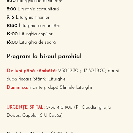
6:30
Liturghia de dimineață
8:00
Liturghie comunitară
9:15
Liturghia tinerilor
10:30
Liturghia comunității
12:00
Liturghia copiilor
18:00
Liturghia de seară
P
rogram la biroul parohial
De luni până sâmbătă:
9.30-12.30 și 13.30-18.00, dar și
după fiecare Sfântă Liturghie
Duminica:
înainte și după Sfintele Liturghii
URGENȚE SPITAL:
0756 410 906 (Pr. Claudiu Ignațiu
Doboș, Capelan SJU Bacău)