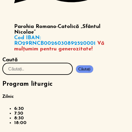
Parohia Romano-Catolică „Sfântul
Nicolae”
Cod IBAN:
RO29RNCB0026030892520001
Vă
mulțumim pentru generozitate!
Caută
Căutați
Program liturgic
Zilnic
6:30
7:30
8:30
18:00