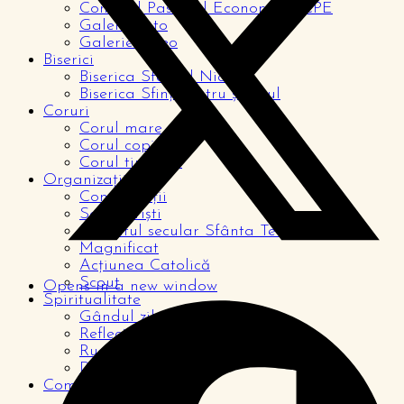
Consiliul Pastoral Economic – CPE
Galerie foto
Galerie video
Biserici
Biserica Sfântul Nicolae
Biserica Sfinții Petru și Paul
Coruri
Corul mare
Corul copiilor
Corul tinerilor
Organizații
Congregații
Seminariști
Institutul secular Sfânta Tereza
Magnificat
Acțiunea Catolică
Scout
Opens in a new window
Spiritualitate
Gândul zilei
Reflecții
Rugăciuni
De la cititori
Comunitate
Pagina copiilor