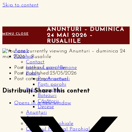
Skip to content
ANUNTURI – DUMINICA
MENU
CLOSE
24 MAI 2026 –
RUSALIILE
Acasă
Parohia
Contact
Post author:
Lucaci Benone
Istoricul parohiei
Post published:
23/05/2026
Preoți
Post category:
Anunțuri
Preoți actuali
Foști parohi
Pulsul parohiei
Distribuiți
Share this content
Botezuri
Căsătorii
Opens in a new window
Decese
Anunțuri
Articole
Publicații parohiale
Consiliul Pastoral Parohial – CPP