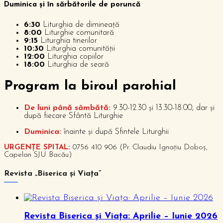
Duminica și în sărbătorile de poruncă
6:30
Liturghia de dimineață
8:00
Liturghie comunitară
9:15
Liturghia tinerilor
10:30
Liturghia comunității
12:00
Liturghia copiilor
18:00
Liturghia de seară
P
rogram la biroul parohial
De luni până sâmbătă:
9.30-12.30 și 13.30-18.00, dar și
după fiecare Sfântă Liturghie
Duminica:
înainte și după Sfintele Liturghii
URGENȚE SPITAL:
0756 410 906 (Pr. Claudiu Ignațiu Doboș,
Capelan SJU Bacău)
Revista „Biserica și Viața”
Revista Biserica și Viața: Aprilie – Iunie 2026