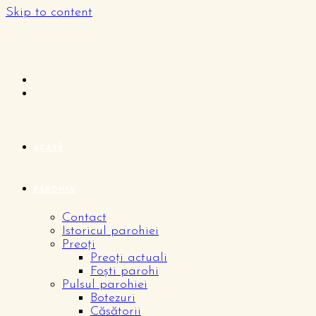
Skip to content
ACASĂ
PAROHIA
Contact
Istoricul parohiei
Preoți
Preoți actuali
Foști parohi
Pulsul parohiei
Botezuri
Căsătorii