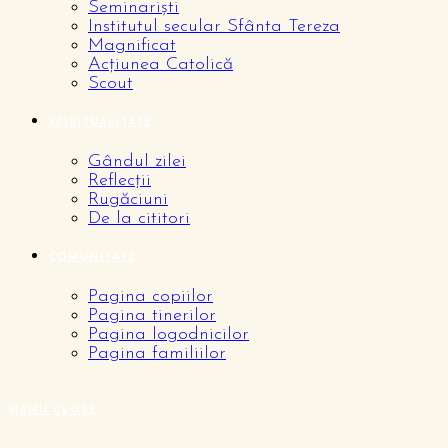
Seminariști
Institutul secular Sfânta Tereza
Magnificat
Acțiunea Catolică
Scout
SPIRITUALITATE
Gândul zilei
Reflecții
Rugăciuni
De la cititori
COMUNITATE
Pagina copiilor
Pagina tinerilor
Pagina logodnicilor
Pagina familiilor
MENU
CLOSE