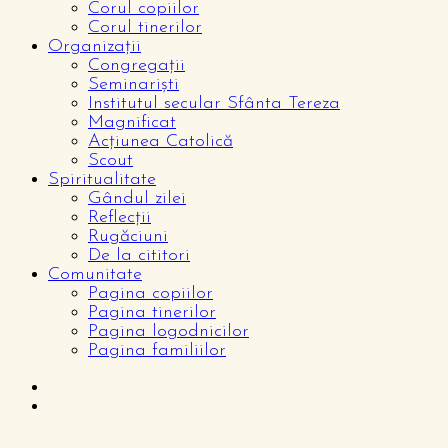
Corul copiilor
Corul tinerilor
Organizații
Congregații
Seminariști
Institutul secular Sfânta Tereza
Magnificat
Acțiunea Catolică
Scout
Spiritualitate
Gândul zilei
Reflecții
Rugăciuni
De la cititori
Comunitate
Pagina copiilor
Pagina tinerilor
Pagina logodnicilor
Pagina familiilor