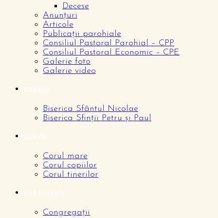
Decese
Anunțuri
Articole
Publicații parohiale
Consiliul Pastoral Parohial – CPP
Consiliul Pastoral Economic – CPE
Galerie foto
Galerie video
BISERICI
Biserica Sfântul Nicolae
Biserica Sfinții Petru și Paul
CORURI
Corul mare
Corul copiilor
Corul tinerilor
ORGANIZAȚII
Congregații