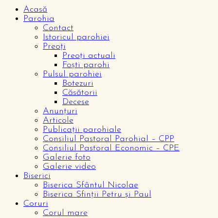
Acasă
Parohia
Contact
Istoricul parohiei
Preoți
Preoți actuali
Foști parohi
Pulsul parohiei
Botezuri
Căsătorii
Decese
Anunțuri
Articole
Publicații parohiale
Consiliul Pastoral Parohial – CPP
Consiliul Pastoral Economic – CPE
Galerie foto
Galerie video
Biserici
Biserica Sfântul Nicolae
Biserica Sfinții Petru și Paul
Coruri
Corul mare