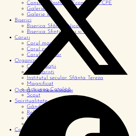
Consiliul Pastoral Economic – CPE
Galerie foto
Galerie video
Biserici
Biserica Sfântul Nicolae
Biserica Sfinții Petru și Paul
Coruri
Corul mare
Corul copiilor
Corul tinerilor
Organizații
Congregații
Seminariști
Institutul secular Sfânta Tereza
Magnificat
Acțiunea Catolică
Opens in a new window
Scout
Spiritualitate
Gândul zilei
Reflecții
Rugăciuni
De la cititori
Comunitate
Pagina copiilor