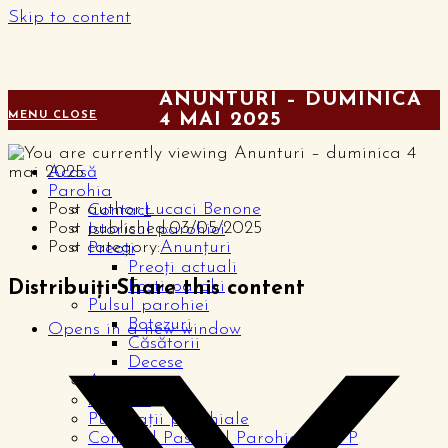
Skip to content
ANUNTURI – DUMINICA
MENU
CLOSE
4 MAI 2025
Acasă
Parohia
Post author:
Lucaci Benone
Contact
Post published:
03/05/2025
Istoricul parohiei
Post category:
Anunțuri
Preoți
Preoți actuali
Foști parohi
Distribuiți
Share this content
Pulsul parohiei
Botezuri
Opens in a new window
Căsătorii
Decese
Anunțuri
Articole
Publicații parohiale
Consiliul Pastoral Parohial – CPP