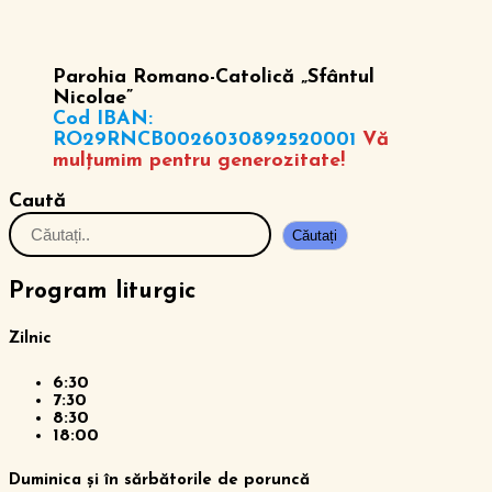
Parohia Romano-Catolică „Sfântul
Nicolae”
Cod IBAN:
RO29RNCB0026030892520001
Vă
mulțumim pentru generozitate!
Caută
Căutați
Program liturgic
Zilnic
6:30
7:30
8:30
18:00
Duminica și în sărbătorile de poruncă