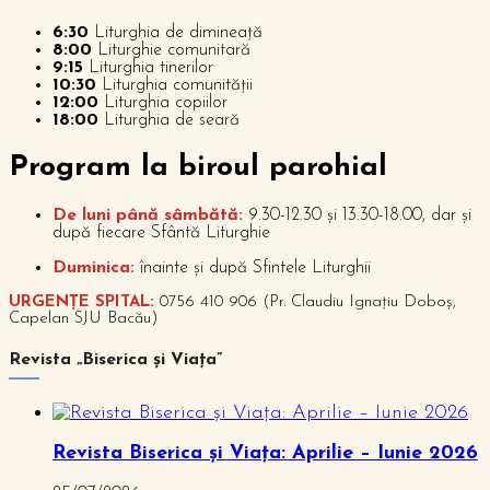
6:30
Liturghia de dimineață
8:00
Liturghie comunitară
9:15
Liturghia tinerilor
10:30
Liturghia comunității
12:00
Liturghia copiilor
18:00
Liturghia de seară
P
rogram la biroul parohial
De luni până sâmbătă:
9.30-12.30 și 13.30-18.00, dar și
după fiecare Sfântă Liturghie
Duminica:
înainte și după Sfintele Liturghii
URGENȚE SPITAL:
0756 410 906 (Pr. Claudiu Ignațiu Doboș,
Capelan SJU Bacău)
Revista „Biserica și Viața”
Revista Biserica și Viața: Aprilie – Iunie 2026