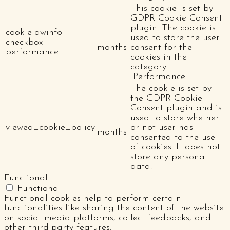
This cookie is set by
GDPR Cookie Consent
plugin. The cookie is
cookielawinfo-
11
used to store the user
checkbox-
months
consent for the
performance
cookies in the
category
"Performance".
The cookie is set by
the GDPR Cookie
Consent plugin and is
used to store whether
11
viewed_cookie_policy
or not user has
months
consented to the use
of cookies. It does not
store any personal
data.
Functional
Functional
Functional cookies help to perform certain
functionalities like sharing the content of the website
on social media platforms, collect feedbacks, and
other third-party features.