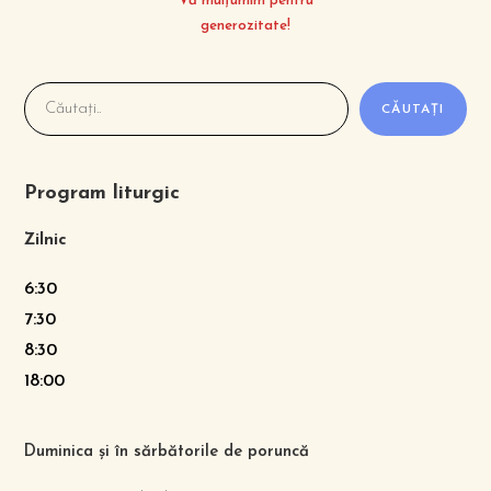
Vă mulțumim pentru
generozitate!
CĂUTAȚI
Program liturgic
Zilnic
6:30
7:30
8:30
18:00
Duminica și în sărbătorile de poruncă