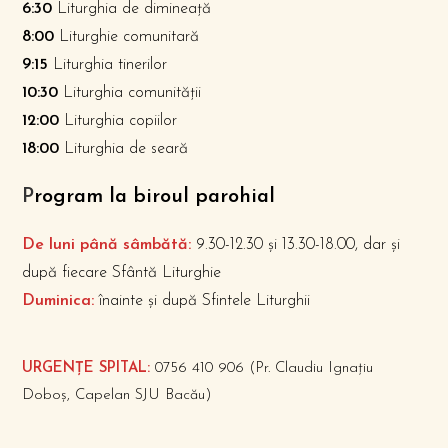
6:30
Liturghia de dimineață
8:00
Liturghie comunitară
9:15
Liturghia tinerilor
10:30
Liturghia comunității
12:00
Liturghia copiilor
18:00
Liturghia de seară
P
rogram la biroul parohial
De luni până sâmbătă:
9.30-12.30 și 13.30-18.00, dar și
după fiecare Sfântă Liturghie
Duminica:
înainte și după Sfintele Liturghii
URGENȚE SPITAL:
0756 410 906 (Pr. Claudiu Ignațiu
Doboș, Capelan SJU Bacău)