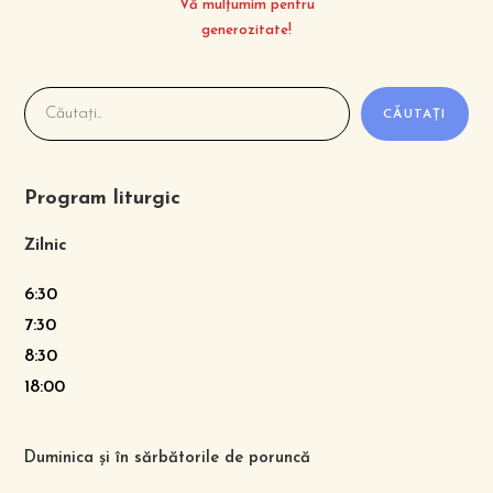
Vă mulțumim pentru
generozitate!
CĂUTAȚI
Program liturgic
Zilnic
6:30
7:30
8:30
18:00
Duminica și în sărbătorile de poruncă