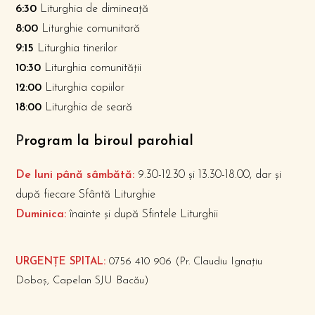
6:30
Liturghia de dimineață
8:00
Liturghie comunitară
9:15
Liturghia tinerilor
10:30
Liturghia comunității
12:00
Liturghia copiilor
18:00
Liturghia de seară
P
rogram la biroul parohial
De luni până sâmbătă:
9.30-12.30 și 13.30-18.00, dar și
după fiecare Sfântă Liturghie
Duminica:
înainte și după Sfintele Liturghii
URGENȚE SPITAL:
0756 410 906 (Pr. Claudiu Ignațiu
Doboș, Capelan SJU Bacău)