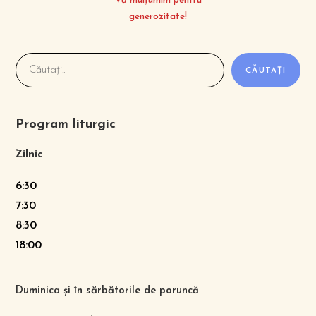
Vă mulțumim pentru
generozitate!
CĂUTAȚI
Program liturgic
Zilnic
6:30
7:30
8:30
18:00
Duminica și în sărbătorile de poruncă