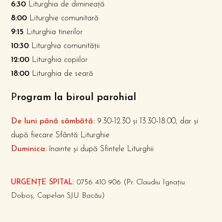
6:30
Liturghia de dimineață
8:00
Liturghie comunitară
9:15
Liturghia tinerilor
10:30
Liturghia comunității
12:00
Liturghia copiilor
18:00
Liturghia de seară
P
rogram la biroul parohial
De luni până sâmbătă:
9.30-12.30 și 13.30-18.00, dar și
după fiecare Sfântă Liturghie
Duminica:
înainte și după Sfintele Liturghii
URGENȚE SPITAL:
0756 410 906 (Pr. Claudiu Ignațiu
Doboș, Capelan SJU Bacău)