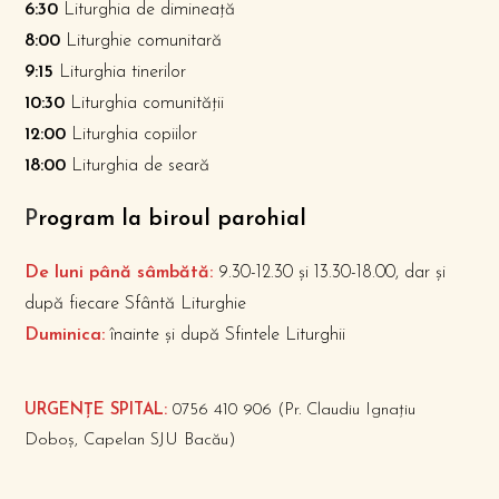
6:30
Liturghia de dimineață
8:00
Liturghie comunitară
9:15
Liturghia tinerilor
10:30
Liturghia comunității
12:00
Liturghia copiilor
18:00
Liturghia de seară
P
rogram la biroul parohial
De luni până sâmbătă:
9.30-12.30 și 13.30-18.00, dar și
după fiecare Sfântă Liturghie
Duminica:
înainte și după Sfintele Liturghii
URGENȚE SPITAL:
0756 410 906 (Pr. Claudiu Ignațiu
Doboș, Capelan SJU Bacău)