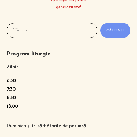
Vă mulțumim pentru
generozitate!
CĂUTAȚI
Program liturgic
Zilnic
6:30
7:30
8:30
18:00
Duminica și în sărbătorile de poruncă