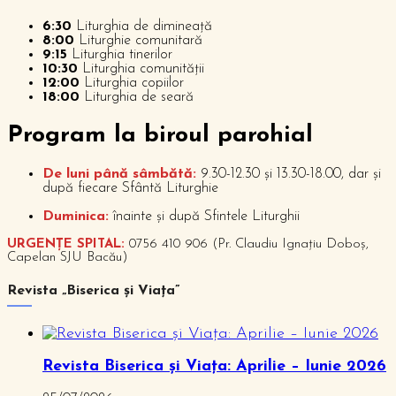
6:30
Liturghia de dimineață
8:00
Liturghie comunitară
9:15
Liturghia tinerilor
10:30
Liturghia comunității
12:00
Liturghia copiilor
18:00
Liturghia de seară
P
rogram la biroul parohial
De luni până sâmbătă:
9.30-12.30 și 13.30-18.00, dar și
după fiecare Sfântă Liturghie
Duminica:
înainte și după Sfintele Liturghii
URGENȚE SPITAL:
0756 410 906 (Pr. Claudiu Ignațiu Doboș,
Capelan SJU Bacău)
Revista „Biserica și Viața”
Revista Biserica și Viața: Aprilie – Iunie 2026