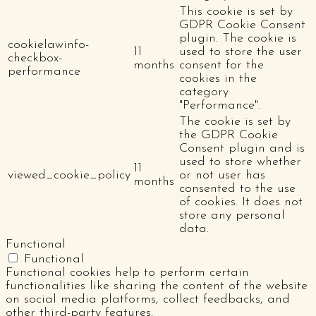
This cookie is set by
GDPR Cookie Consent
plugin. The cookie is
cookielawinfo-
11
used to store the user
checkbox-
months
consent for the
performance
cookies in the
category
"Performance".
The cookie is set by
the GDPR Cookie
Consent plugin and is
used to store whether
11
viewed_cookie_policy
or not user has
months
consented to the use
of cookies. It does not
store any personal
data.
Functional
Functional
Functional cookies help to perform certain
functionalities like sharing the content of the website
on social media platforms, collect feedbacks, and
other third-party features.