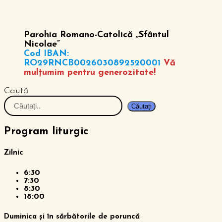
Parohia Romano-Catolică „Sfântul
Nicolae”
Cod IBAN:
RO29RNCB0026030892520001
Vă
mulțumim pentru generozitate!
Caută
Căutați
Program liturgic
Zilnic
6:30
7:30
8:30
18:00
Duminica și în sărbătorile de poruncă