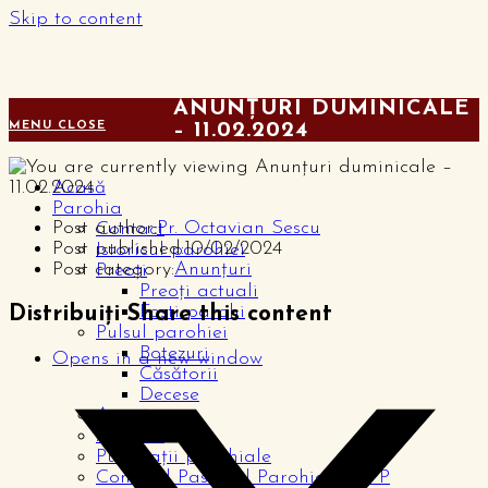
Skip to content
ANUNȚURI DUMINICALE
MENU
CLOSE
– 11.02.2024
Acasă
Parohia
Post author:
Pr. Octavian Sescu
Contact
Post published:
10/02/2024
Istoricul parohiei
Post category:
Anunțuri
Preoți
Preoți actuali
Foști parohi
Distribuiți
Share this content
Pulsul parohiei
Botezuri
Opens in a new window
Căsătorii
Decese
Anunțuri
Articole
Publicații parohiale
Consiliul Pastoral Parohial – CPP