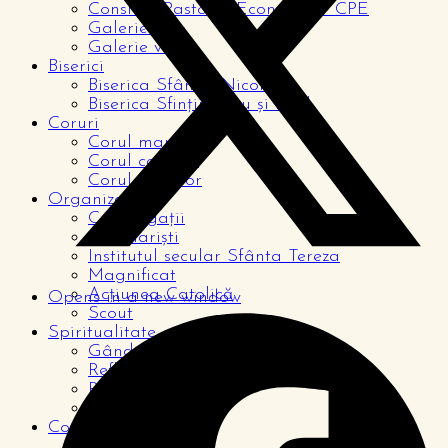
Consiliul Pastoral Economic – CPE
Galerie foto
Galerie video
Biserici
Biserica Sfântul Nicolae
Biserica Sfinții Petru și Paul
Coruri
Corul mare
Corul copiilor
Corul tinerilor
Organizații
Congregații
Seminariști
Institutul secular Sfânta Tereza
Magnificat
Acțiunea Catolică
Opens in a new window
Scout
Spiritualitate
Gândul zilei
Reflecții
Rugăciuni
De la cititori
Comunitate
Pagina copiilor