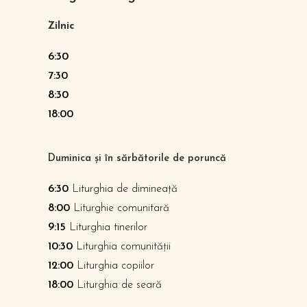
Zilnic
6:30
7:30
8:30
18:00
Duminica și în sărbătorile de poruncă
6:30
Liturghia de dimineață
8:00
Liturghie comunitară
9:15
Liturghia tinerilor
10:30
Liturghia comunității
12:00
Liturghia copiilor
18:00
Liturghia de seară