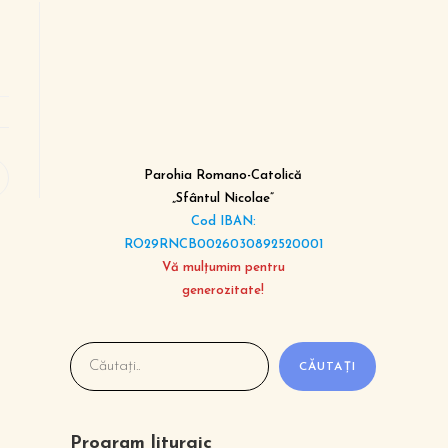
Parohia Romano-Catolică
„Sfântul Nicolae”
Cod IBAN:
RO29RNCB0026030892520001
Vă mulțumim pentru
generozitate!
CĂUTAȚI
Program liturgic