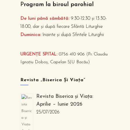
P
rogram la biroul parohial
De luni până sâmbătă:
9.30-12.30 și 13.30-
18.00, dar și după fiecare Sfântă Liturghie
Duminica:
înainte și după Sfintele Liturghii
URGENȚE SPITAL:
0756 410 906 (Pr. Claudiu
Ignațiu Doboș, Capelan SJU Bacău)
Revista „Biserica Și Viața”
Revista Biserica și Viața:
Aprilie – Iunie 2026
25/07/2026