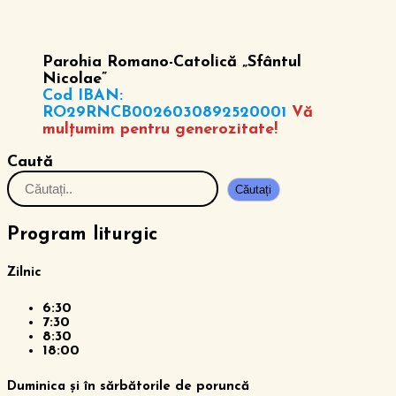
Parohia Romano-Catolică „Sfântul
Nicolae”
Cod IBAN:
RO29RNCB0026030892520001
Vă
mulțumim pentru generozitate!
Caută
Căutați
Program liturgic
Zilnic
6:30
7:30
8:30
18:00
Duminica și în sărbătorile de poruncă