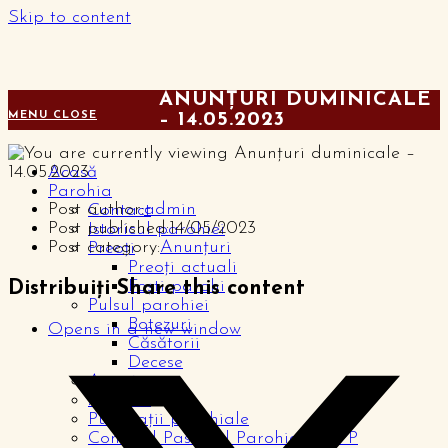
Skip to content
ANUNȚURI DUMINICALE
MENU
CLOSE
– 14.05.2023
Acasă
Parohia
Post author:
admin
Contact
Post published:
14/05/2023
Istoricul parohiei
Post category:
Anunțuri
Preoți
Preoți actuali
Foști parohi
Distribuiți
Share this content
Pulsul parohiei
Botezuri
Opens in a new window
Căsătorii
Decese
Anunțuri
Articole
Publicații parohiale
Consiliul Pastoral Parohial – CPP