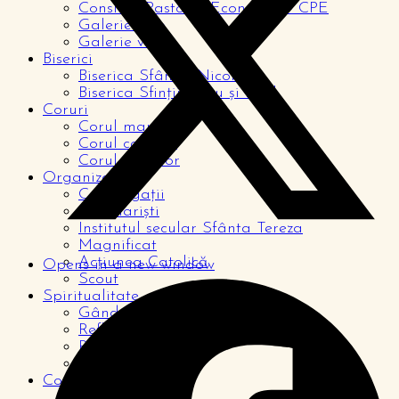
Consiliul Pastoral Economic – CPE
Galerie foto
Galerie video
Biserici
Biserica Sfântul Nicolae
Biserica Sfinții Petru și Paul
Coruri
Corul mare
Corul copiilor
Corul tinerilor
Organizații
Congregații
Seminariști
Institutul secular Sfânta Tereza
Magnificat
Acțiunea Catolică
Opens in a new window
Scout
Spiritualitate
Gândul zilei
Reflecții
Rugăciuni
De la cititori
Comunitate
Pagina copiilor