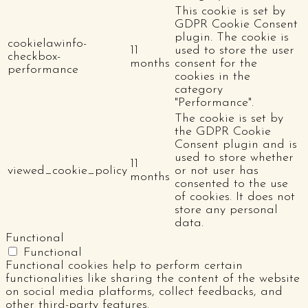
This cookie is set by
GDPR Cookie Consent
plugin. The cookie is
cookielawinfo-
11
used to store the user
checkbox-
months
consent for the
performance
cookies in the
category
"Performance".
The cookie is set by
the GDPR Cookie
Consent plugin and is
used to store whether
11
viewed_cookie_policy
or not user has
months
consented to the use
of cookies. It does not
store any personal
data.
Functional
Functional
Functional cookies help to perform certain
functionalities like sharing the content of the website
on social media platforms, collect feedbacks, and
other third-party features.