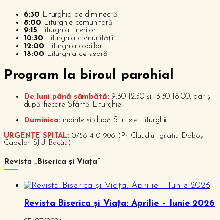
6:30
Liturghia de dimineață
8:00
Liturghie comunitară
9:15
Liturghia tinerilor
10:30
Liturghia comunității
12:00
Liturghia copiilor
18:00
Liturghia de seară
P
rogram la biroul parohial
De luni până sâmbătă:
9.30-12.30 și 13.30-18.00, dar și
după fiecare Sfântă Liturghie
Duminica:
înainte și după Sfintele Liturghii
URGENȚE SPITAL:
0756 410 906 (Pr. Claudiu Ignațiu Doboș,
Capelan SJU Bacău)
Revista „Biserica și Viața”
Revista Biserica și Viața: Aprilie – Iunie 2026