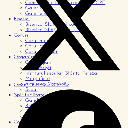
Consiliul Pastoral Economic – CPE
Galerie foto
Galerie video
Biserici
Biserica Sfântul Nicolae
Biserica Sfinții Petru și Paul
Coruri
Corul mare
Corul copiilor
Corul tinerilor
Organizații
Congregații
Seminariști
Institutul secular Sfânta Tereza
Magnificat
Acțiunea Catolică
Opens in a new window
Scout
Spiritualitate
Gândul zilei
Reflecții
Rugăciuni
De la cititori
Comunitate
Pagina copiilor