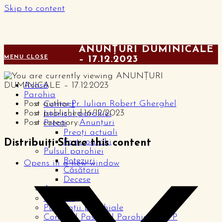
Skip to content
ANUNȚURI DUMINICALE
MENU
CLOSE
– 17.12.2023
Acasă
Parohia
Post author:
Pr. Iulian Robert Gherghel
Contact
Post published:
16/12/2023
Istoricul parohiei
Post category:
Anunțuri
Preoți
Preoți actuali
Foști parohi
Distribuiți
Share this content
Pulsul parohiei
Botezuri
Opens in a new window
Căsătorii
Decese
Anunțuri
Articole
Publicații parohiale
Consiliul Pastoral Parohial – CPP