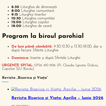
6:30
Liturghia de dimineață
8:00
Liturghie comunitară
9:15
Liturghia tinerilor
10:30
Liturghia comunității
12:00
Liturghia copiilor
18:00
Liturghia de seară
P
rogram la biroul parohial
De luni până sâmbătă:
9.30-12.30 și 13.30-18.00, dar și
după fiecare Sfântă Liturghie
Duminica:
înainte și după Sfintele Liturghii
URGENȚE SPITAL:
0756 410 906 (Pr. Claudiu Ignațiu Doboș,
Capelan SJU Bacău)
Revista „Biserica și Viața”
Revista Biserica și Viața: Aprilie – Iunie 2026