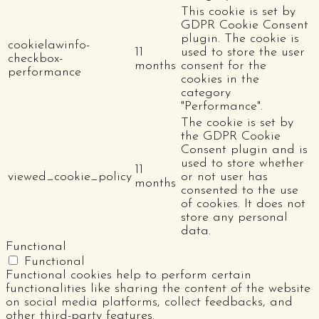
This cookie is set by
GDPR Cookie Consent
plugin. The cookie is
cookielawinfo-
11
used to store the user
checkbox-
months
consent for the
performance
cookies in the
category
"Performance".
The cookie is set by
the GDPR Cookie
Consent plugin and is
used to store whether
11
viewed_cookie_policy
or not user has
months
consented to the use
of cookies. It does not
store any personal
data.
Functional
Functional
Functional cookies help to perform certain
functionalities like sharing the content of the website
on social media platforms, collect feedbacks, and
other third-party features.