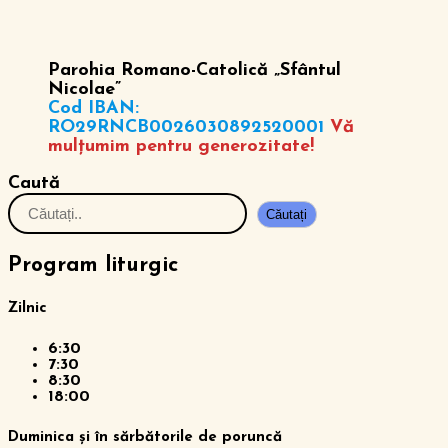
Parohia Romano-Catolică „Sfântul
Nicolae”
Cod IBAN:
RO29RNCB0026030892520001
Vă
mulțumim pentru generozitate!
Caută
Căutați
Program liturgic
Zilnic
6:30
7:30
8:30
18:00
Duminica și în sărbătorile de poruncă