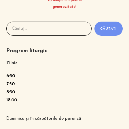
Vă mulțumim pentru
generozitate!
CĂUTAȚI
Program liturgic
Zilnic
6:30
7:30
8:30
18:00
Duminica și în sărbătorile de poruncă