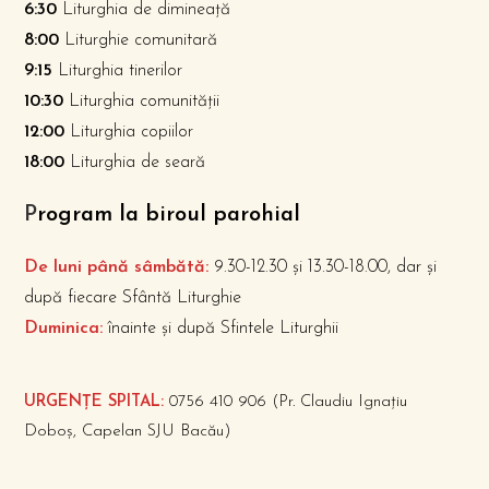
6:30
Liturghia de dimineață
8:00
Liturghie comunitară
9:15
Liturghia tinerilor
10:30
Liturghia comunității
12:00
Liturghia copiilor
18:00
Liturghia de seară
P
rogram la biroul parohial
De luni până sâmbătă:
9.30-12.30 și 13.30-18.00, dar și
după fiecare Sfântă Liturghie
Duminica:
înainte și după Sfintele Liturghii
URGENȚE SPITAL:
0756 410 906 (Pr. Claudiu Ignațiu
Doboș, Capelan SJU Bacău)