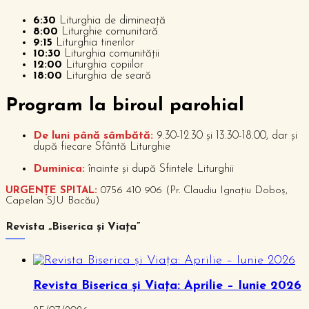
6:30
Liturghia de dimineață
8:00
Liturghie comunitară
9:15
Liturghia tinerilor
10:30
Liturghia comunității
12:00
Liturghia copiilor
18:00
Liturghia de seară
P
rogram la biroul parohial
De luni până sâmbătă:
9.30-12.30 și 13.30-18.00, dar și
după fiecare Sfântă Liturghie
Duminica:
înainte și după Sfintele Liturghii
URGENȚE SPITAL:
0756 410 906 (Pr. Claudiu Ignațiu Doboș,
Capelan SJU Bacău)
Revista „Biserica și Viața”
Revista Biserica și Viața: Aprilie – Iunie 2026