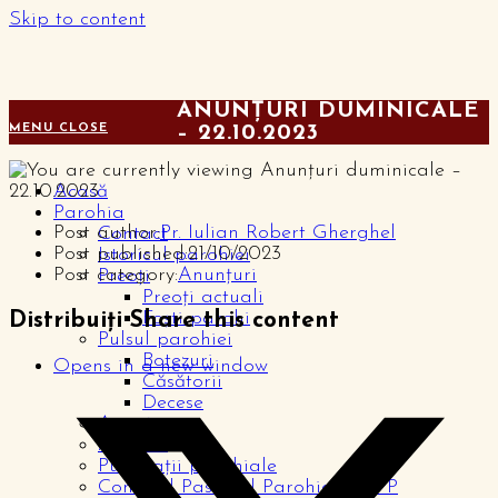
Skip to content
ANUNȚURI DUMINICALE
MENU
CLOSE
– 22.10.2023
Acasă
Parohia
Post author:
Pr. Iulian Robert Gherghel
Contact
Post published:
21/10/2023
Istoricul parohiei
Post category:
Anunțuri
Preoți
Preoți actuali
Foști parohi
Distribuiți
Share this content
Pulsul parohiei
Botezuri
Opens in a new window
Căsătorii
Decese
Anunțuri
Articole
Publicații parohiale
Consiliul Pastoral Parohial – CPP