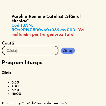
Parohia Romano-Catolică „Sfântul
Nicolae”
Cod IBAN:
RO29RNCB0026030892520001
Vă
mulțumim pentru generozitate!
Caută
Căutați
Program liturgic
Zilnic
6:30
7:30
8:30
18:00
Duminica și în sărbătorile de poruncă