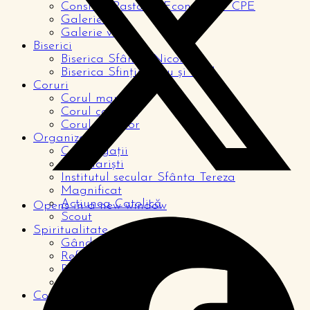
Consiliul Pastoral Economic – CPE
Galerie foto
Galerie video
Biserici
Biserica Sfântul Nicolae
Biserica Sfinții Petru și Paul
Coruri
Corul mare
Corul copiilor
Corul tinerilor
Organizații
Congregații
Seminariști
Institutul secular Sfânta Tereza
Magnificat
Acțiunea Catolică
Opens in a new window
Scout
Spiritualitate
Gândul zilei
Reflecții
Rugăciuni
De la cititori
Comunitate
Pagina copiilor