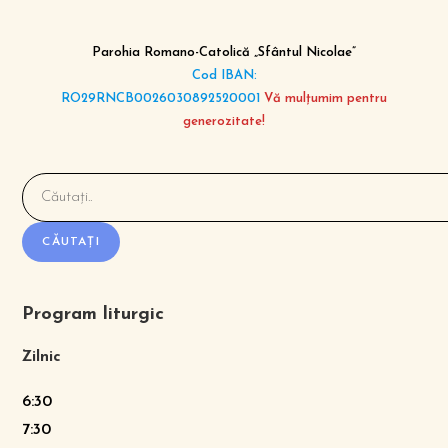
Parohia Romano-Catolică „Sfântul Nicolae”
Cod IBAN:
RO29RNCB0026030892520001
Vă mulțumim pentru
generozitate!
CĂUTAȚI
Program liturgic
Zilnic
6:30
7:30