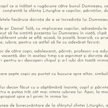
ui copil ce a înălţat o rugăciune către bunul Dumnezeu, 
 conştientă la sfânta Liturghie a copiilor, părinţilor, d
etele fiecăruia dorinţa de a se încredinţa lui Dumnezeu ş
 pr. Daniel Tală, cu implicarea copiilor, adresându-le 
ăcut să fie simţită prezenţa lui Dumnezeu în viaţă, clipă 
ndiferent unde se află: acasă, la şcoală, biserică, cu prie
 iubire, pentru ca astfel să fie cu adevărat fericiţi.
or de către copii, adolescenţi, părinţi, profesori s-a a
vacanţă, dar în acelaşi timp s-a exprimat şi dorinţa de 
pentru a-i descoperi chipul şi a-l iubi din toată inima
re şapte copii au purtat cu bucurie spre altar, simbolur
ui decan făcut cu o săptămână înainte, copil şi părinte
tru a putea trăi cât mai intens iubirea lui. Apoi, la mo
apropiat spre a-l primi în inima lor.
ea de binecuvântare de la sfârşitul sfintei Liturghii, 