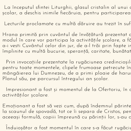
La începutul sfintei Liturghii, glasul cristalin al un
şcolar, a deschis inimile fiecăruia, pentru participarea
Lecturile proclamate cu multă dăruire au trezit în sufl
Hrana primită prin cuvântul de învăţătură prezentat de
modul în care vor participa la activităţile şcolare, a f
a-i vesti Cuvântul celor din jur, de a-l trăi prin fapte i
împlinite cu multă bucurie, speranţă, caritate, bunătate,
Prin invocaţiile prezentate la rugăciunea credincioşil
pentru toate momentele, clipele frumoase petrecute în 
mângâierea lui Dumnezeu, de a primi ploaie de haruri 
Planul său, pe parcursul întregului an şcolar.
Impresionant a fost şi momentul de la Ofertoriu, în ca
activităţilor şcolare.
Emoţionant a fost să vezi cum, după îndemnul părintel
la scaunul de spovadă, tot ce îi separa de Cristos, pen
aceeaşi formulă, copiii împreună cu părinţii lor, s-au 
Înduioşător a fost momentul în care s-a făcut rugăciun