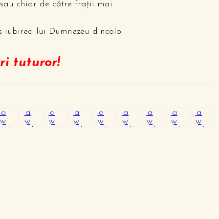
sau chiar de către fraţii mai
ns iubirea lui Dumnezeu dincolo
i tuturor!
pens
Opens
Opens
Opens
Opens
Opens
Opens
Opens
Opens
 a
in a
in a
in a
in a
in a
in a
in a
in a
ew
new
new
new
new
new
new
new
new
indow
window
window
window
window
window
window
window
window