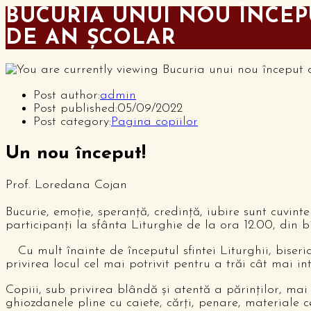
BUCURIA UNUI NOU ÎNCEP
DE AN ŞCOLAR
Post author:
admin
Post published:
05/09/2022
Post category:
Pagina copiilor
Un nou început!
Prof. Loredana Cojan
Bucurie, emoţie, speranţă, credinţă, iubire sunt cuvinte
participanţi la sfânta Liturghie de la ora 12.00, din bi
Cu mult înainte de începutul sfintei Liturghii, biseri
privirea locul cel mai potrivit pentru a trăi cât mai in
Copiii, sub privirea blândă şi atentă a părinţilor, mai 
ghiozdanele pline cu caiete, cărţi, penare, materiale ce