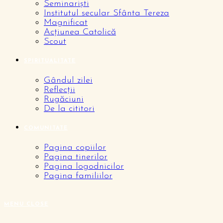
Seminariști
Institutul secular Sfânta Tereza
Magnificat
Acțiunea Catolică
Scout
SPIRITUALITATE
Gândul zilei
Reflecții
Rugăciuni
De la cititori
COMUNITATE
Pagina copiilor
Pagina tinerilor
Pagina logodnicilor
Pagina familiilor
MENU
CLOSE