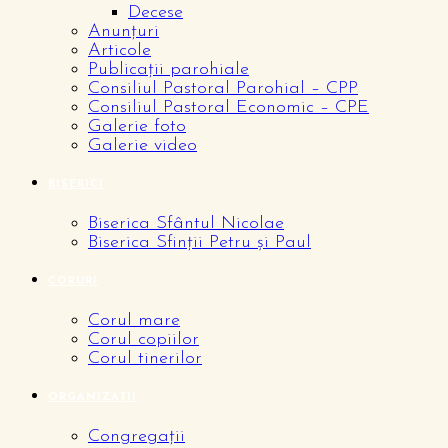
Decese
Anunțuri
Articole
Publicații parohiale
Consiliul Pastoral Parohial – CPP
Consiliul Pastoral Economic – CPE
Galerie foto
Galerie video
BISERICI
Biserica Sfântul Nicolae
Biserica Sfinții Petru și Paul
CORURI
Corul mare
Corul copiilor
Corul tinerilor
ORGANIZAȚII
Congregații