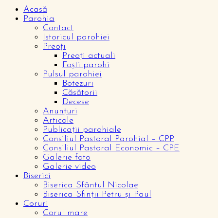
Acasă
Parohia
Contact
Istoricul parohiei
Preoți
Preoți actuali
Foști parohi
Pulsul parohiei
Botezuri
Căsătorii
Decese
Anunțuri
Articole
Publicații parohiale
Consiliul Pastoral Parohial – CPP
Consiliul Pastoral Economic – CPE
Galerie foto
Galerie video
Biserici
Biserica Sfântul Nicolae
Biserica Sfinții Petru și Paul
Coruri
Corul mare