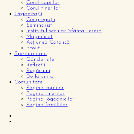
Corul copiilor
Corul tinerilor
Organizații
Congregații
Seminariști
Institutul secular Sfânta Tereza
Magnificat
Acțiunea Catolică
Scout
Spiritualitate
Gândul zilei
Reflecții
Rugăciuni
De la cititori
Comunitate
Pagina copiilor
Pagina tinerilor
Pagina logodnicilor
Pagina familiilor