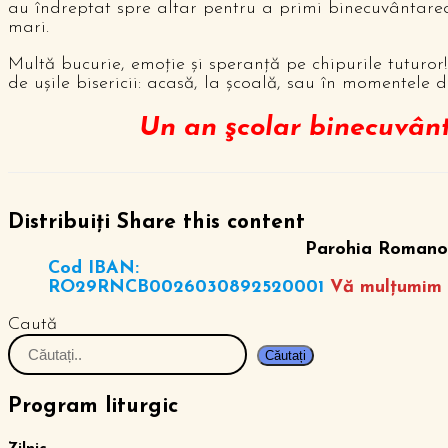
au îndreptat spre altar pentru a primi binecuvântarea, 
mari.
Multă bucurie, emoţie şi speranţă pe chipurile tuturor!
de uşile bisericii: acasă, la şcoală, sau în momentele d
Un an şcolar binecuvânta
Distribuiți
Share this content
Parohia Romano-
Cod IBAN:
RO29RNCB0026030892520001
Vă mulțumim 
Caută
Căutați
Program liturgic