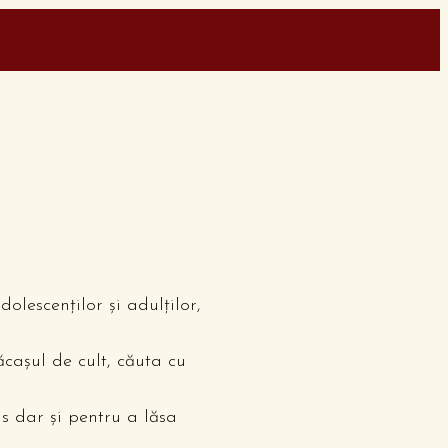
dolescenţilor şi adulţilor,
ăcaşul de cult, căuta cu
us dar şi pentru a lăsa