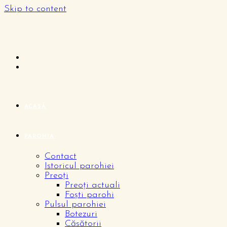
Skip to content
ACASĂ
PAROHIA
Contact
Istoricul parohiei
Preoți
Preoți actuali
Foști parohi
Pulsul parohiei
Botezuri
Căsătorii