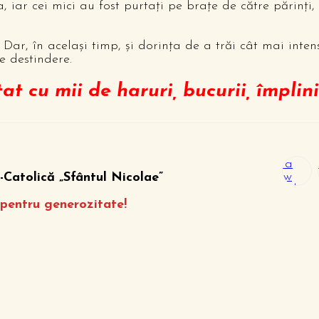
iar cei mici au fost purtaţi pe braţe de către părinţi, 
 Dar, în acelaşi timp, şi dorinţa de a trăi cât mai inte
e destindere.
t cu mii de haruri, bucurii, împlinir
Opens
O
in a
in
new
n
Catolică „Sfântul Nicolae”
window
w
pentru generozitate!