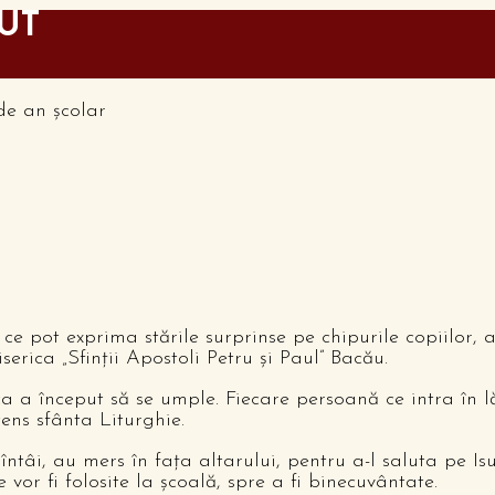
UT
 ce pot exprima stările surprinse pe chipurile copiilor, a
serica „Sfinţii Apostoli Petru şi Paul” Bacău.
ca a început să se umple. Fiecare persoană ce intra în l
tens sfânta Liturghie.
întâi, au mers în faţa altarului, pentru a-l saluta pe Is
 vor fi folosite la şcoală, spre a fi binecuvântate.