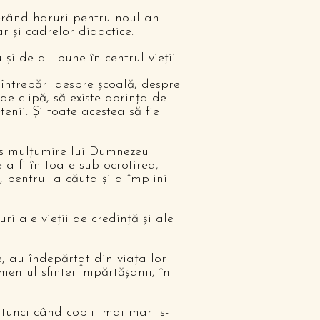
cerând haruri pentru noul an
ar şi cadrelor didactice.
i de a-l pune în centrul vieţii.
întrebări despre şcoală, despre
de clipă, să existe dorinţa de
tenii. Şi toate acestea să fie
dus mulţumire lui Dumnezeu
a fi în toate sub ocrotirea,
, pentru a căuta şi a împlini
i ale vieţii de credinţă şi ale
, au îndepărtat din viaţa lor
mentul sfintei Împărtăşanii, în
atunci când copiii mai mari s-