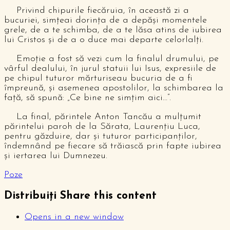
Privind chipurile fiecăruia, în această zi a
bucuriei, simțeai dorința de a depăși momentele
grele, de a te schimba, de a te lăsa atins de iubirea
lui Cristos și de a o duce mai departe celorlalți.
Emoție a fost să vezi cum la finalul drumului, pe
vârful dealului, în jurul statuii lui Isus, expresiile de
pe chipul tuturor mărturiseau bucuria de a fi
împreună, și asemenea apostolilor, la schimbarea la
față, să spună: „Ce bine ne simțim aici…”.
La final, părintele Anton Tancău a mulțumit
părintelui paroh de la Sărata, Laurențiu Luca,
pentru găzduire, dar și tuturor participanților,
îndemnând pe fiecare să trăiască prin fapte iubirea
și iertarea lui Dumnezeu.
Poze
Distribuiți
Share this content
Opens in a new window