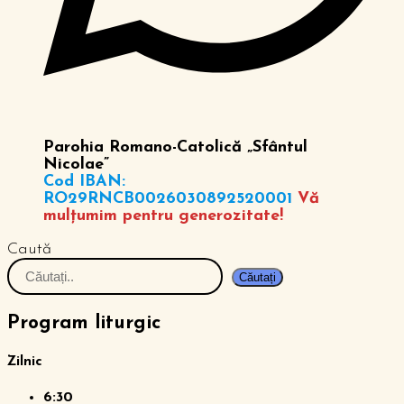
Parohia Romano-Catolică „Sfântul
Nicolae”
Cod IBAN:
RO29RNCB0026030892520001
Vă
mulțumim pentru generozitate!
Caută
Căutați
Program liturgic
Zilnic
6:30