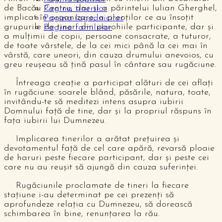
de Bacău Centru, dar și a părintelui Iulian Gherghel,
Pagina tinerilor
implicat în organizare, a preoților ce au însoțit
Pagina logodnicilor
grupurile de tineri din parohiile participante, dar și
Pagina familiilor
a mulțimii de copii, persoane consacrate, a tuturor,
de toate vârstele, de la cei mici până la cei mai în
vârstă, care uneori, din cauza drumului anevoios, cu
greu reușeau să țină pasul în cântare sau rugăciune.
Întreaga creație a participat alături de cei aflați
în rugăciune: soarele blând, păsările, natura, toate,
invitându-te să meditezi intens asupra iubirii
Domnului față de tine, dar și la propriul răspuns în
fața iubirii lui Dumnezeu.
Implicarea tinerilor a arătat prețuirea și
devotamentul față de cel care apără, revarsă ploaie
de haruri peste fiecare participant, dar și peste cei
care nu au reușit să ajungă din cauza suferinței.
Rugăciunile proclamate de tineri la fiecare
stațiune i-au determinat pe cei prezenți să
aprofundeze relația cu Dumnezeu, să dorească
schimbarea în bine, renunțarea la rău.