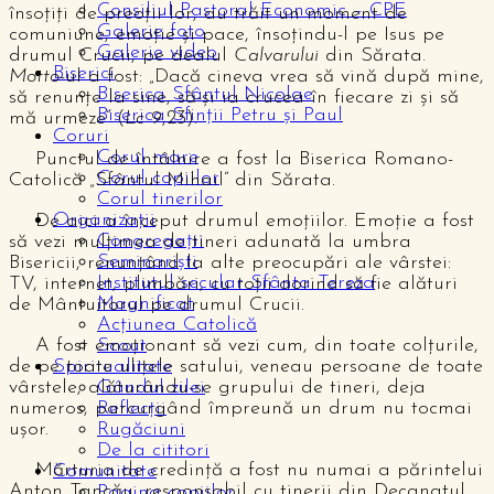
Consiliul Pastoral Economic – CPE
însoțiți de preoții lor, au trăit un moment de
Galerie foto
comuniune, emoție și pace, însoțindu-l pe Isus pe
Galerie video
drumul Crucii, pe dealul
Calvarului
din Sărata.
Biserici
Motto
-ul a fost: „Dacă cineva vrea să vină după mine,
Biserica Sfântul Nicolae
să renunțe la sine, să-și ia crucea în fiecare zi şi să
Biserica Sfinții Petru și Paul
mă urmeze” (
Lc
9,23).
Coruri
Corul mare
Punctul de întâlnire a fost la Biserica Romano-
Corul copiilor
Catolică „Sfântul Mihail” din Sărata.
Corul tinerilor
Organizații
De aici a început drumul emoțiilor. Emoție a fost
Congregații
să vezi mulțimea de tineri adunată la umbra
Seminariști
Bisericii, renunțând la alte preocupări ale vârstei:
Institutul secular Sfânta Tereza
TV, internet, plimbări, cu toții dorind să fie alături
Magnificat
de Mântuitorul pe drumul Crucii.
Acțiunea Catolică
A fost emoționant să vezi cum, din toate colțurile,
Scout
de pe toate ulițele satului, veneau persoane de toate
Spiritualitate
vârstele, alăturându-se grupului de tineri, deja
Gândul zilei
numeros, parcurgând împreună un drum nu tocmai
Reflecții
ușor.
Rugăciuni
De la cititori
Mărturia de credință a fost nu numai a părintelui
Comunitate
Anton Tancău, responsabil cu tinerii din Decanatul
Pagina copiilor