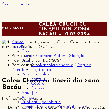
Skip to content
CALEA CRUCII CU
MENU
CLOSE
TINERII DIN ZONA
BACĂU – 10.03.2024
Acasă
Parohia
Contact
Post author:
Pr. Iulian Robert Gherghel
Istoricul parohiei
Post published:
11/03/2024
Preoți
Post category:
Articole generale
/
Pagina
Preoți actuali
tinerilor
Foști parohi
Pulsul parohiei
Botezuri
Calea Crucii cu tinerii din zona
Căsătorii
Bacău
Decese
Anunțuri
Articole
Prof. Loredana Cojan
Publicații parohiale
Consiliul Pastoral Parohial – CPP
Duminică, 10 martie 2024, tinerii din zona Bacău,