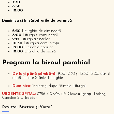
7:30
8:30
18:00
Duminica și în sărbătorile de poruncă
6:30
Liturghia de dimineață
8:00
Liturghie comunitară
9:15
Liturghia tinerilor
10:30
Liturghia comunității
12:00
Liturghia copiilor
18:00
Liturghia de seară
P
rogram la biroul parohial
De luni până sâmbătă:
9.30-12.30 și 13.30-18.00, dar și
după fiecare Sfântă Liturghie
Duminica:
înainte și după Sfintele Liturghii
URGENȚE SPITAL:
0756 410 906 (Pr. Claudiu Ignațiu Doboș,
Capelan SJU Bacău)
Revista „Biserica și Viața”