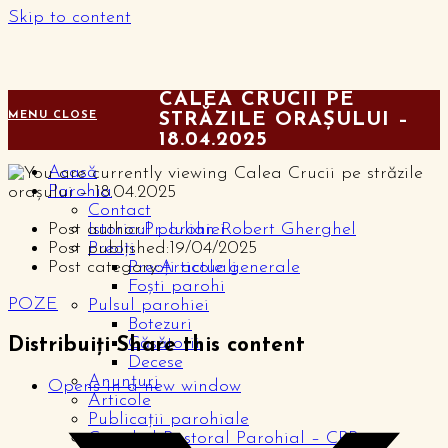
Skip to content
CALEA CRUCII PE
MENU
CLOSE
STRĂZILE ORAȘULUI –
18.04.2025
Acasă
Parohia
Contact
Post author:
Pr. Iulian Robert Gherghel
Istoricul parohiei
Post published:
19/04/2025
Preoți
Post category:
Articole generale
Preoți actuali
Foști parohi
POZE
Pulsul parohiei
Botezuri
Căsătorii
Distribuiți
Share this content
Decese
Anunțuri
Opens in a new window
Articole
Publicații parohiale
Consiliul Pastoral Parohial – CPP