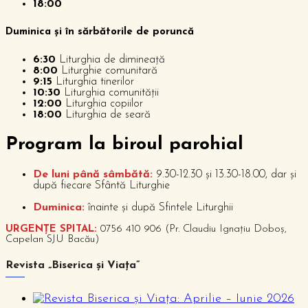
18:00
Duminica și în sărbătorile de poruncă
6:30
Liturghia de dimineață
8:00
Liturghie comunitară
9:15
Liturghia tinerilor
10:30
Liturghia comunității
12:00
Liturghia copiilor
18:00
Liturghia de seară
P
rogram la biroul parohial
De luni până sâmbătă:
9.30-12.30 și 13.30-18.00, dar și
după fiecare Sfântă Liturghie
Duminica:
înainte și după Sfintele Liturghii
URGENȚE SPITAL:
0756 410 906 (Pr. Claudiu Ignațiu Doboș,
Capelan SJU Bacău)
Revista „Biserica și Viața”