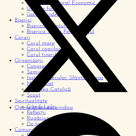
Consiliul Pastoral Economic – CPE
Galerie foto
Galerie video
Biserici
Biserica Sfântul Nicolae
Biserica Sfinții Petru și Paul
Coruri
Corul mare
Corul copiilor
Corul tinerilor
Organizații
Congregații
Seminariști
Institutul secular Sfânta Tereza
Magnificat
Acțiunea Catolică
Scout
Spiritualitate
Gândul zilei
Opens in a new window
Reflecții
Rugăciuni
De la cititori
Comunitate
Pagina copiilor