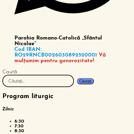
Parohia Romano-Catolică „Sfântul
Nicolae”
Cod IBAN:
RO29RNCB0026030892520001
Vă
mulțumim pentru generozitate!
Caută
Căutați
Program liturgic
Zilnic
6:30
7:30
8:30