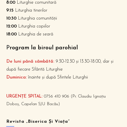
8:00
Liturghie comunitară
9:15
Liturghia tinerilor
10:30
Liturghia comunității
12:00
Liturghia copiilor
18:00
Liturghia de seară
P
rogram la biroul parohial
De luni până sâmbătă:
9.30-12.30 și 13.30-18.00, dar și
după fiecare Sfântă Liturghie
Duminica:
înainte și după Sfintele Liturghii
URGENȚE SPITAL:
0756 410 906 (Pr. Claudiu Ignațiu
Doboș, Capelan SJU Bacău)
Revista „Biserica Și Viața”