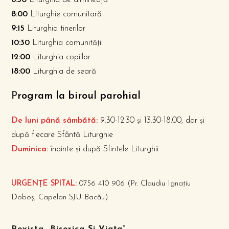
6:30
Liturghia de dimineață
8:00
Liturghie comunitară
9:15
Liturghia tinerilor
10:30
Liturghia comunității
12:00
Liturghia copiilor
18:00
Liturghia de seară
P
rogram la biroul parohial
De luni până sâmbătă:
9.30-12.30 și 13.30-18.00, dar și
după fiecare Sfântă Liturghie
Duminica:
înainte și după Sfintele Liturghii
URGENȚE SPITAL:
0756 410 906 (Pr. Claudiu Ignațiu
Doboș, Capelan SJU Bacău)