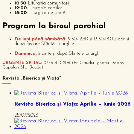
10:30
Liturghia comunității
12:00
Liturghia copiilor
18:00
Liturghia de seară
P
rogram la biroul parohial
De luni până sâmbătă:
9.30-12.30 și 13.30-18.00, dar și
după fiecare Sfântă Liturghie
Duminica:
înainte și după Sfintele Liturghii
URGENȚE SPITAL:
0756 410 906 (Pr. Claudiu Ignațiu Doboș,
Capelan SJU Bacău)
Revista „Biserica și Viața”
Revista Biserica și Viața: Aprilie – Iunie 2026
25/07/2026