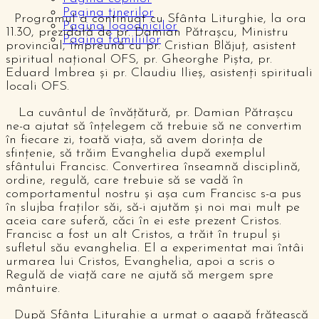
Pagina tinerilor
Programul a continuat cu Sfânta Liturghie, la ora
Pagina logodnicilor
11.30, prezidată de pr. Damian Pătrașcu, Ministru
Pagina familiilor
provincial, împreună cu pr. Cristian Blăjuț, asistent
spiritual național OFS, pr. Gheorghe Pișta, pr.
Eduard Imbrea și pr. Claudiu Ilieș, asistenți spirituali
locali OFS.
La cuvântul de învățătură, pr. Damian Pătrașcu
ne-a ajutat să înțelegem că trebuie să ne convertim
în fiecare zi, toată viața, să avem dorința de
sfințenie, să trăim Evanghelia după exemplul
sfântului Francisc. Convertirea înseamnă disciplină,
ordine, regulă, care trebuie să se vadă în
comportamentul nostru și așa cum Francisc s-a pus
în slujba fraților săi, să-i ajutăm și noi mai mult pe
aceia care suferă, căci în ei este prezent Cristos.
Francisc a fost un alt Cristos, a trăit în trupul și
sufletul său evanghelia. El a experimentat mai întâi
urmarea lui Cristos, Evanghelia, apoi a scris o
Regulă de viață care ne ajută să mergem spre
mântuire.
După Sfânta Liturghie a urmat o agapă frățească