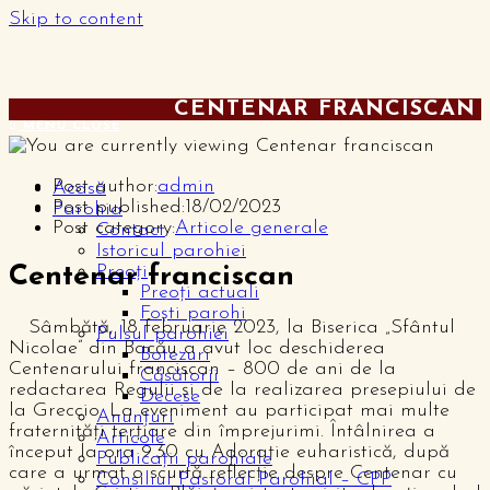
Skip to content
CENTENAR FRANCISCAN
MENU
CLOSE
Post author:
admin
Acasă
Post published:
18/02/2023
Parohia
Post category:
Articole generale
Contact
Istoricul parohiei
Preoți
Centenar franciscan
Preoți actuali
Foști parohi
Sâmbătă, 18 februarie 2023, la Biserica „Sfântul
Pulsul parohiei
Nicolae” din Bacău a avut loc deschiderea
Botezuri
Centenarului franciscan – 800 de ani de la
Căsătorii
redactarea Regulii și de la realizarea presepiului de
Decese
la Greccio. La eveniment au participat mai multe
Anunțuri
fraternități terțiare din împrejurimi. Întâlnirea a
Articole
început la ora 9.30 cu Adorație euharistică, după
Publicații parohiale
care a urmat o scurtă reflecție despre Centenar cu
Consiliul Pastoral Parohial – CPP