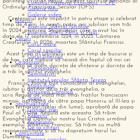
părintele Cristian Blăjuț, asistent spiritual național al
Consiliul Pastoral Economic – CPE
Ordinului Franciscan Secular (OFS).
Galerie foto
Galerie video
Centenarul este împărțit în patru etape și celebrat
Biserici
timp de 4 ani. În acești patru ani jubiliari vom trăi:
Biserica Sfântul Nicolae
în 2024: primirea Stigmatelor care a avut loc în
Biserica Sfinții Petru și Paul
data de 17 septembrie 1224; în 2025: Cântarea
Coruri
Creaturilor; în 2026: moartea Sfântului Francisc.
Corul mare
Corul copiilor
Acest timp al jubileului este un timp de bucurie și
Corul tinerilor
de har, care trebuie să reiasă din faptul că noi cei
Organizații
de astăzi să avem dorința de sfințenie și dorința de
Congregații
a trăi în spiritul evanghelic.
Seminariști
Institutul secular Sfânta Tereza
Francisc, foarte bun cunoscător al evangheliei,
Magnificat
iubitor și doritor de a trăi evanghelia, a
Acțiunea Catolică
scris
Regula
de viață mai întâi fraților franciscani
Scout
minori, aprobată de către papa Honoriu al III-lea și
Spiritualitate
apoi terțiarilor (celor din lume), aprobată de papa
Gândul zilei
Paul al VI-lea. Regula este aceasta: Să trăim
Reflecții
Evanghelia Domnului nostru Isus Cristos urmând
Rugăciuni
exemplul Sfântului Francisc. Să trăim cu multă
De la cititori
responsabilitate și să nu disprețuim harul lui
Comunitate
Dumnezeu.
Pagina copiilor