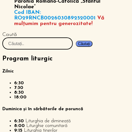
Parohia Romano-Catolică „Sfântul
Nicolae”
Cod IBAN:
RO29RNCB0026030892520001
Vă
mulțumim pentru generozitate!
Caută
Căutați
Program liturgic
Zilnic
6:30
7:30
8:30
18:00
Duminica și în sărbătorile de poruncă
6:30
Liturghia de dimineață
8:00
Liturghie comunitară
9:15
Liturghia tinerilor