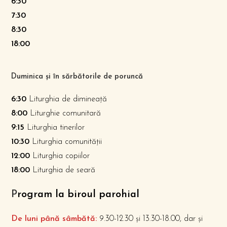
6:30
7:30
8:30
18:00
Duminica și în sărbătorile de poruncă
6:30
Liturghia de dimineață
8:00
Liturghie comunitară
9:15
Liturghia tinerilor
10:30
Liturghia comunității
12:00
Liturghia copiilor
18:00
Liturghia de seară
P
rogram la biroul parohial
De luni până sâmbătă:
9.30-12.30 și 13.30-18.00, dar și