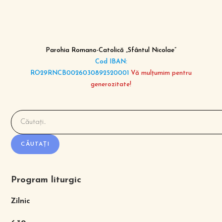
Parohia Romano-Catolică „Sfântul Nicolae”
Cod IBAN:
RO29RNCB0026030892520001
Vă mulțumim pentru
generozitate!
CĂUTAȚI
Program liturgic
Zilnic