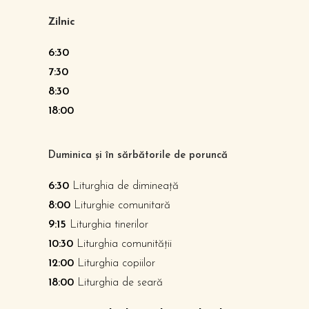
Zilnic
6:30
7:30
8:30
18:00
Duminica și în sărbătorile de poruncă
6:30
Liturghia de dimineață
8:00
Liturghie comunitară
9:15
Liturghia tinerilor
10:30
Liturghia comunității
12:00
Liturghia copiilor
18:00
Liturghia de seară