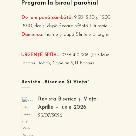
P
rogram la biroul parohial
De luni până sâmbătă:
9.30-12.30 și 13.30-
18.00, dar și după fiecare Sfântă Liturghie
Duminica:
înainte și după Sfintele Liturghii
URGENȚE SPITAL:
0756 410 906 (Pr. Claudiu
Ignațiu Doboș, Capelan SJU Bacău)
Revista „Biserica Și Viața”
Revista Biserica și Viața:
Aprilie – Iunie 2026
25/07/2026