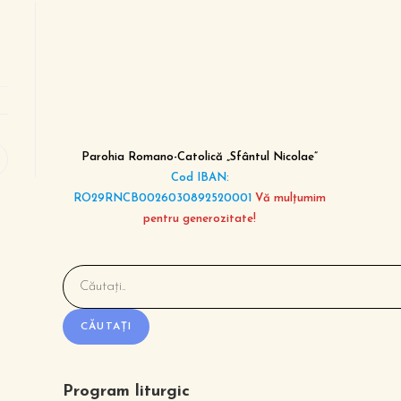
Parohia Romano-Catolică „Sfântul Nicolae”
Cod IBAN:
RO29RNCB0026030892520001
Vă mulțumim
pentru generozitate!
CĂUTAȚI
Program liturgic