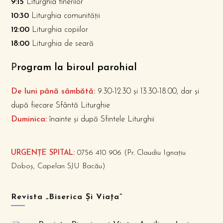
9:15
Liturghia tinerilor
10:30
Liturghia comunității
12:00
Liturghia copiilor
18:00
Liturghia de seară
P
rogram la biroul parohial
De luni până sâmbătă:
9.30-12.30 și 13.30-18.00, dar și
după fiecare Sfântă Liturghie
Duminica:
înainte și după Sfintele Liturghii
URGENȚE SPITAL:
0756 410 906 (Pr. Claudiu Ignațiu
Doboș, Capelan SJU Bacău)
Revista „Biserica Și Viața”