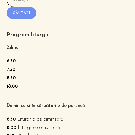
CĂUTAȚI
Program liturgic
Zilnic
6:30
7:30
8:30
18:00
Duminica și în sărbătorile de poruncă
6:30
Liturghia de dimineață
8:00
Liturghie comunitară