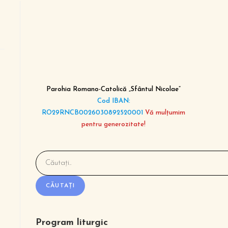
Parohia Romano-Catolică „Sfântul Nicolae”
Cod IBAN:
RO29RNCB0026030892520001
Vă mulțumim
pentru generozitate!
CĂUTAȚI
Program liturgic