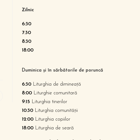
Zilnic
6:30
7:30
8:30
18:00
Duminica și în sărbătorile de poruncă
6:30
Liturghia de dimineață
8:00
Liturghie comunitară
9:15
Liturghia tinerilor
10:30
Liturghia comunității
12:00
Liturghia copiilor
18:00
Liturghia de seară