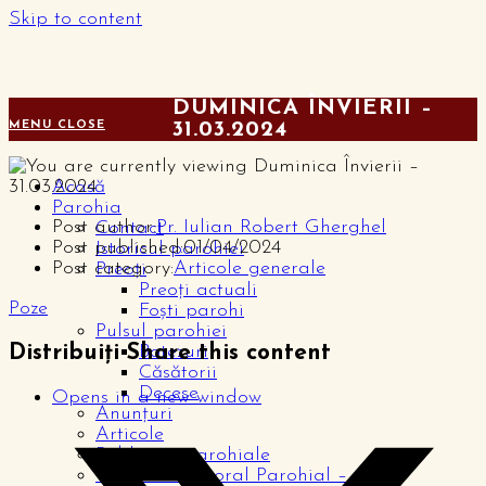
Skip to content
DUMINICA ÎNVIERII –
MENU
CLOSE
31.03.2024
Acasă
Parohia
Post author:
Pr. Iulian Robert Gherghel
Contact
Post published:
01/04/2024
Istoricul parohiei
Post category:
Articole generale
Preoți
Preoți actuali
Poze
Foști parohi
Pulsul parohiei
Distribuiți
Share this content
Botezuri
Căsătorii
Decese
Opens in a new window
Anunțuri
Articole
Publicații parohiale
Consiliul Pastoral Parohial – CPP