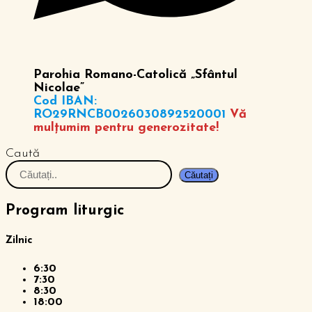
Parohia Romano-Catolică „Sfântul
Nicolae”
Cod IBAN:
RO29RNCB0026030892520001
Vă
mulțumim pentru generozitate!
Caută
Căutați
Program liturgic
Zilnic
6:30
7:30
8:30
18:00