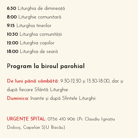
6:30
Liturghia de dimineață
8:00
Liturghie comunitară
9:15
Liturghia tinerilor
10:30
Liturghia comunității
12:00
Liturghia copiilor
18:00
Liturghia de seară
P
rogram la biroul parohial
De luni până sâmbătă:
9.30-12.30 și 13.30-18.00, dar și
după fiecare Sfântă Liturghie
Duminica:
înainte și după Sfintele Liturghii
URGENȚE SPITAL:
0756 410 906 (Pr. Claudiu Ignațiu
Doboș, Capelan SJU Bacău)