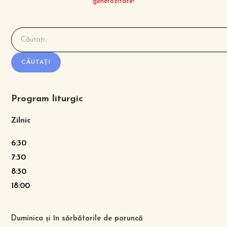
generozitate!
CĂUTAȚI
Program liturgic
Zilnic
6:30
7:30
8:30
18:00
Duminica și în sărbătorile de poruncă