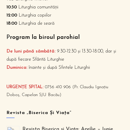
10:30
Liturghia comunității
12:00
Liturghia copiilor
18:00
Liturghia de seară
P
rogram la biroul parohial
De luni până sâmbătă:
9.30-12.30 și 13.30-18.00, dar și
după fiecare Sfântă Liturghie
Duminica:
înainte și după Sfintele Liturghii
URGENȚE SPITAL:
0756 410 906 (Pr. Claudiu Ignațiu
Doboș, Capelan SJU Bacău)
Revista „Biserica Și Viața”
Revista Biserica și Viața: Aprilie – Iunie