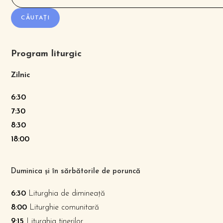
CĂUTAȚI
Program liturgic
Zilnic
6:30
7:30
8:30
18:00
Duminica și în sărbătorile de poruncă
6:30
Liturghia de dimineață
8:00
Liturghie comunitară
9:15
Liturghia tinerilor